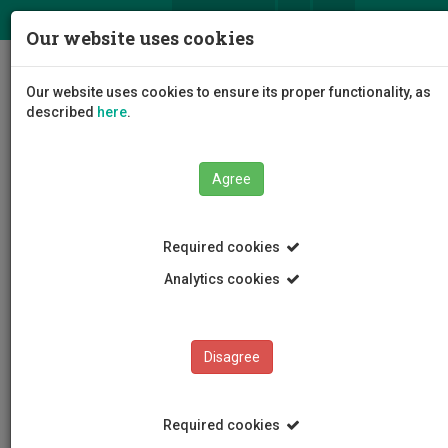
ΕΛ
EN
Our website uses cookies
Togg
Our website uses cookies to ensure its proper functionality, as
navig
described
here
.
Agree
Events
Event Details
Required cookies
Analytics cookies
Disagree
EVENTS
Events Calendar
Required cookies
Room Reservation