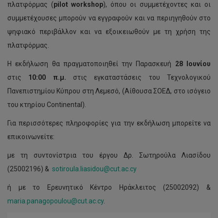
πλατφόρμας (
pilot workshop
), όπου οι συμμετέχοντες και οι
συμμετέχουσες μπορούν να εγγραφούν και να περιηγηθούν στο
ψηφιακό περιβάλλον και να εξοικειωθούν με τη χρήση της
πλατφόρμας.
Η εκδήλωση θα πραγματοποιηθεί την Παρασκευή
28 Ιουνίου
στις
10:00 π.μ.
στις εγκαταστάσεις του Τεχνολογικού
Πανεπιστημίου Κύπρου στη Λεμεσό, (Αίθουσα ΣΟΕΔ, στο ισόγειο
του κτηρίου Continental).
Για περισσότερες πληροφορίες για την εκδήλωση μπορείτε να
επικοινωνείτε:
με τη συντονίστρια του έργου Δρ. Σωτηρούλα Λιασίδου
(25002196) &
sotiroula.liasidou@cut.ac.cy
ή με το Ερευνητικό Κέντρο Ηράκλειτος (25002092) &
maria.panagopoulou@cut.ac.cy
.