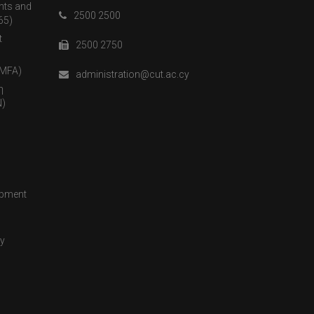
nts and
2500 2500
65)
t
2500 2750
(MFA)
administration@cut.ac.cy
η
)
opment
cy