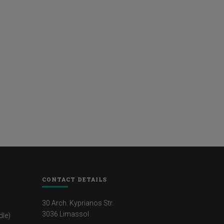
CONTACT DETAILS
30 Arch. Kyprianos Str.
3036 Limassol
dle)