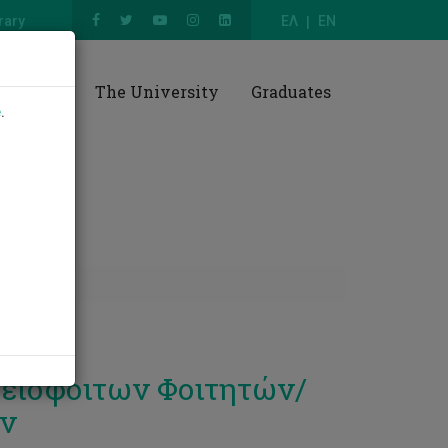
rary
ΕΛ
EN
esearch
The University
Graduates
e
.
λειόφοιτων Φοιτητών/
ν