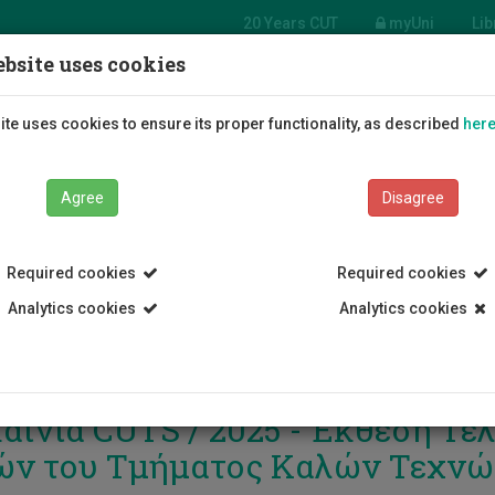
20 Years CUT
myUni
Lib
bsite uses cookies
Students
Education
R
te uses cookies to ensure its proper functionality, as described
her
Agree
Disagree
Required cookies
Required cookies
Analytics cookies
Analytics cookies
αίνια CUTS / 2025 - Έκθεση Τε
ών του Τμήματος Καλών Τεχνώ