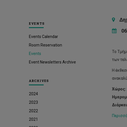
Δημο
EVENTS
06 
Events Calendar
Room Reservation
Το Τμήμ
Events
των τελ
Event Newsletters Archive
Η έκθεσ
ανακαλύ
ARCHIVES
Χώρος:
2024
Ημερομη
2023
Διάρκει
2022
Περισσ
2021