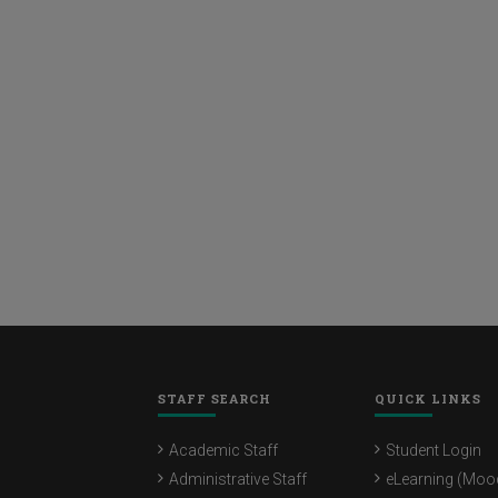
STAFF SEARCH
QUICK LINKS
Academic Staff
Student Login
Administrative Staff
eLearning (Moo