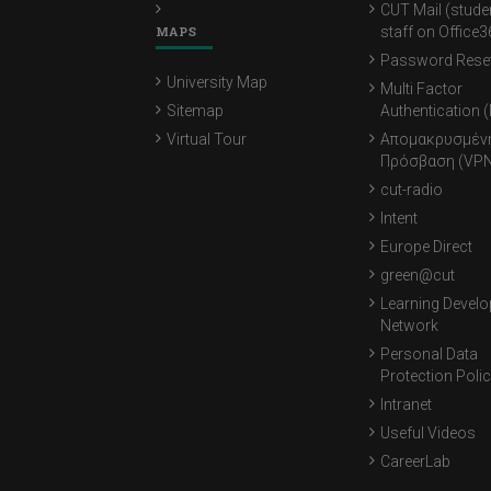
CUT Mail (stude
MAPS
staff on Office3
Password Rese
University Map
Multi Factor
Sitemap
Authentication 
Virtual Tour
Απομακρυσμέν
Πρόσβαση (VPN
cut-radio
Intent
Europe Direct
green@cut
Learning Devel
Network
Personal Data
Protection Poli
Intranet
Useful Videos
CareerLab