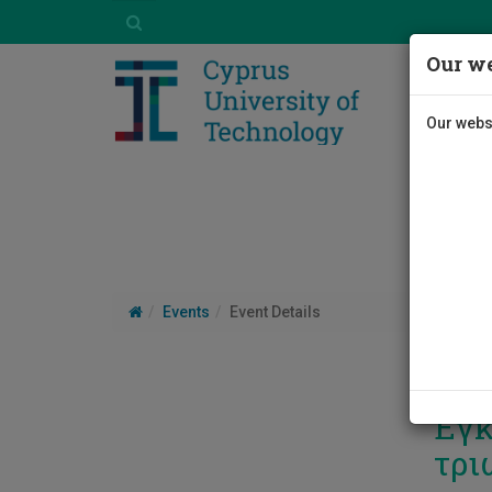
Our we
Our websi
Events
Event Details
Εγκ
τρι