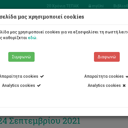
20 Χρόνια ΤΕΠΑΚ
myUni
Βιβλιο
σελίδα μας χρησιμοποιεί cookies
Φοιτητές/τριες
Σπουδές
λίδα μας χρησιμοποιεί cookies για να εξασφαλίσει τη σωστή λειτ
ως καθορίζεται
εδώ
.
Συμφωνώ
Διαφωνώ
Απαραίτητα cookies
Απαραίτητα cookies
Analytics cookies
Analytics cookies
ωπαϊκό Τεχνολογικό Πανεπιστήμι
24 Σεπτεμβρίου 2021