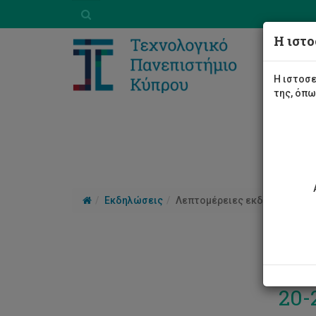
Η ιστο
Η ιστοσε
της, όπ
Εκδηλώσεις
Λεπτομέρειες εκδήλωσης
Ευρ
20-