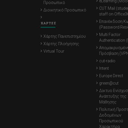
eLearning (Moo
Προσωπικό
CUT Mail (stude
Διοικητικό Προσωπικό
staff on Office3
Επανέκδοση Κ
ΧΑΡΤΕΣ
(Password Rese
Multi Factor
Χάρτης Πανεπιστημίου
Authentication 
Χάρτης Πλοήγησης
Απομακρυσμέν
Virtual Tour
Πρόσβαση (VPN
cut-radio
Intent
Europe Direct
green@cut
Δίκτυο Ενίσχυσ
Ανάπτυξης της
Μάθησης
Πολιτική Προσ
Δεδομένων
Προσωπικού
Χαρακτήρα