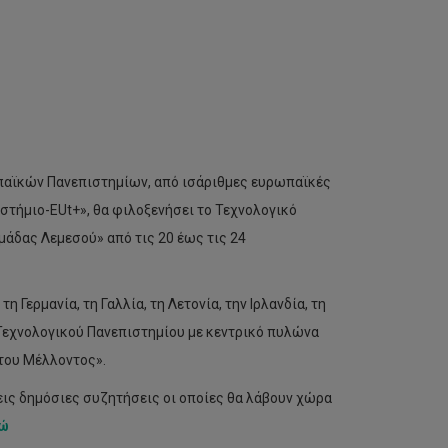
παϊκών Πανεπιστημίων, από ισάριθμες ευρωπαϊκές
τήμιο-EUt+», θα φιλοξενήσει το Τεχνολογικό
άδας Λεμεσού» από τις 20 έως τις 24
Γερμανία, τη Γαλλία, τη Λετονία, την Ιρλανδία, τη
ύ Τεχνολογικού Πανεπιστημίου με κεντρικό πυλώνα
 του Μέλλοντος».
εις δημόσιες συζητήσεις οι οποίες θα λάβουν χώρα
ώ