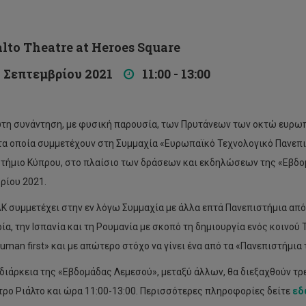
to Theatre at Heroes Square
Σεπτεμβρίου 2021
11:00 - 13:00
τη συνάντηση, με φυσική παρουσία, των Πρυτάνεων των οκτώ ευρω
τα οποία συμμετέχουν στη Συμμαχία «Ευρωπαϊκό Τεχνολογικό Πανεπισ
τήμιο Κύπρου, στο πλαίσιο των δράσεων και εκδηλώσεων της «Εβδομ
ρίου 2021.
 συμμετέχει στην εν λόγω Συμμαχία με άλλα επτά Πανεπιστήμια από τη 
ία, την Ισπανία και τη Ρουμανία με σκοπό τη δημιουργία ενός κοινο
human first» και με απώτερο στόχο να γίνει ένα από τα «Πανεπιστήμια
 διάρκεια της «Εβδομάδας Λεμεσού», μεταξύ άλλων, θα διεξαχθούν τρ
τρο Ριάλτο και ώρα 11:00-13:00. Περισσότερες πληροφορίες δείτε
εδ