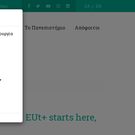
θήκη
ΕΛ
EN
Έρευνα
Το Πανεπιστήμιο
Απόφοιτοι
ουργία
ο - EUt+ starts here,