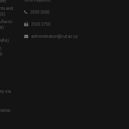
3036 Λεμεσός
dle)
nts and
2500 2500
65)
ωδικού
2500 2750
t)
administration@cut.ac.cy
(MFA)
η
)
ης και
τασίας