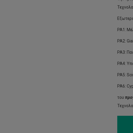
Τεχνολο
Εξωτερικ
PA1: Μ
PA2: Gial
PA3: Πα
PA4: Υπ
PA5: Sci
PA6: Cyp
του
προγ
Τεχνολο