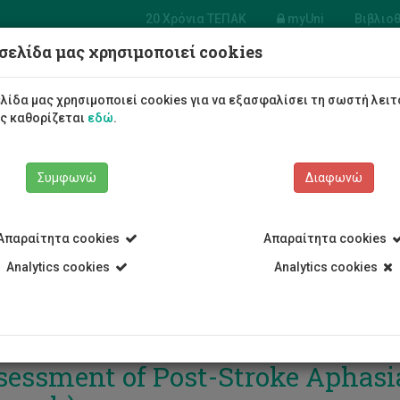
20 Χρόνια ΤΕΠΑΚ
myUni
Βιβλιο
σελίδα μας χρησιμοποιεί cookies
Φοιτητές/τριες
Σπουδές
λίδα μας χρησιμοποιεί cookies για να εξασφαλίσει τη σωστή λειτ
ως καθορίζεται
εδώ
.
Συμφωνώ
Διαφωνώ
Απαραίτητα cookies
Απαραίτητα cookies
Analytics cookies
Analytics cookies
ρκτήρια συνάντηση για το πρό
sessment of Post-Stroke Aphasia