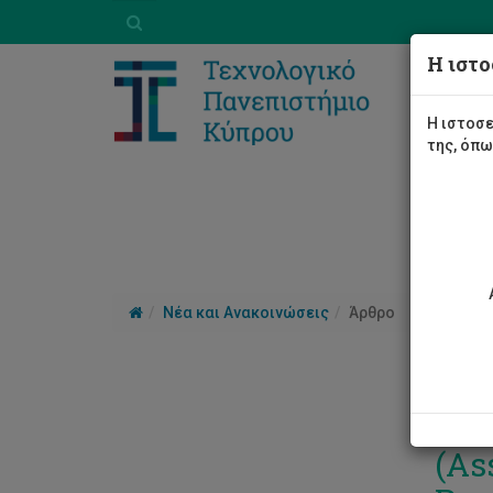
Η ιστο
Η ιστοσε
της, όπ
Νέα και Ανακοινώσεις
Άρθρο
Ενα
(As