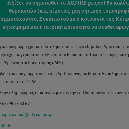
Αξίζει να σημειωθεί το ASPIRE project θα καλύ
θεραπειών (π.χ. αίματος, μαγνητικής τομογραφ
υμμετέχοντες. Ευελπιστούμε η κοινωνία της Κύπρ
εγχείρημα και η ιατρική κοινότητα να σταθεί αρωγ
όγω πρόγραμμα χρηματοδοτήθηκε από το έργο «Νησίδες Αριστείας» μ
ας» έχει συγχρηματοδοτηθεί από το Ευρωπαϊκό Ταμείο Περιφερειακή
ος Έρευνας και Καινοτομίας (ΙΔΕΚ).
λής του προγράμματος είναι η Δρ. Καμπανάρου Μαρία, Αναπληρώτρι
στασης του ΤΕΠΑΚ.
πλέον πληροφορίες επικοινωνήστε με την κα. Παπαϊωάννου Παναγιώτα
357) 99 78 53 67
i.papaioannou@edu.cut.ac.cy
ASPIRE