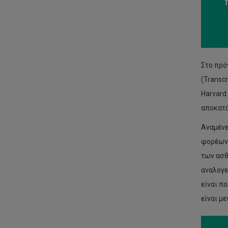
Στο πρό
(Transc
Harvard
αποκατά
Αναμένε
φορέων 
των ασθ
αναλογε
είναι π
είναι με