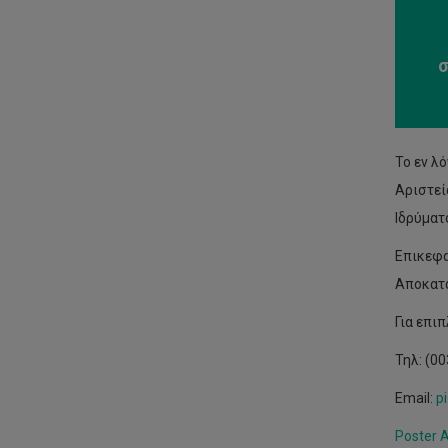
σ
Το εν λ
Αριστεί
Ιδρύματ
Επικεφα
Αποκατά
Για επι
Τηλ: (00
Email:
p
Poster 