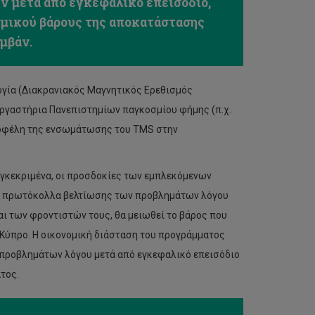
ν μετά από εγκεφαλικό επεισόδιο,
ομικού βάρους της αποκατάστασης
υμβάν.
ογία (Διακρανιακός Μαγνητικός Ερεθισμός
ά Εργαστήρια Πανεπιστημίων παγκοσμίου φήμης (π.χ.
ανά οφέλη της ενσωμάτωσης του TMS στην
Συγκεκριμένα, οι προσδοκίες των εμπλεκόμενων
ύν πρωτόκολλα βελτίωσης των προβλημάτων λόγου
ι των φροντιστών τους, θα μειωθεί το βάρος που
 Κύπρο. Η οικονομική διάσταση του προγράμματος
 προβλημάτων λόγου μετά από εγκεφαλικό επεισόδιο
άτος.