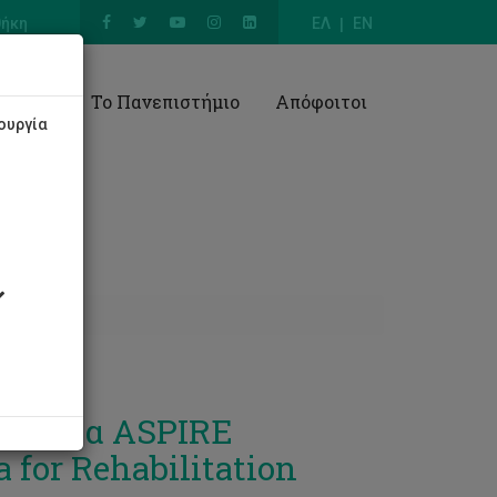
θήκη
ΕΛ
EN
Έρευνα
Το Πανεπιστήμιο
Απόφοιτοι
ουργία
γραμμα ASPIRE
 for Rehabilitation