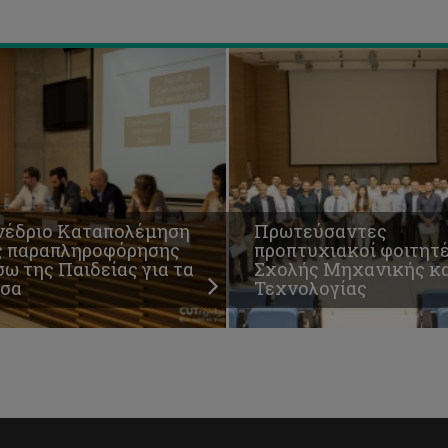
σα
Τεχνολογίας
νέδριο Καταπολέμηση
Πρωτεύσαντες
ς παραπληροφόρησης
προπτυχιακοί φοιτητ
ω της Παιδείας για τα
Σχολής Μηχανικής κα
σα
Τεχνολογίας