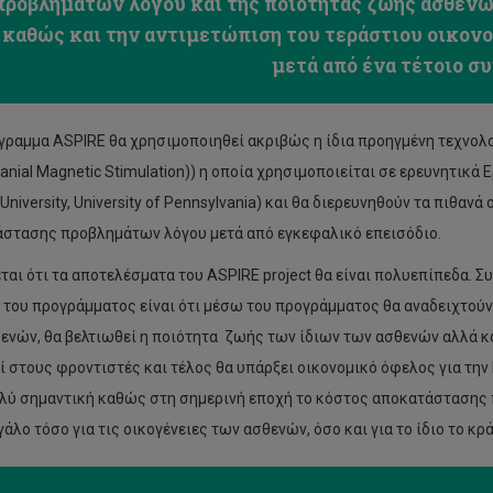
προβλημάτων λόγου και της ποιότητας ζωής ασθενώ
καθώς και την αντιμετώπιση του τεράστιου οικον
μετά από ένα τέτοιο σ
γραμμα ASPIRE θα χρησιμοποιηθεί ακριβώς η ίδια προηγμένη τεχνολ
ranial Magnetic Stimulation)) η οποία χρησιμοποιείται σε ερευνητικ
 University, University of Pennsylvania) και θα διερευνηθούν τα πιθ
στασης προβλημάτων λόγου μετά από εγκεφαλικό επεισόδιο.
ται ότι τα αποτελέσματα του ASPIRE project θα είναι πολυεπίπεδα. 
του προγράμματος είναι ότι μέσω του προγράμματος θα αναδειχτο
ενών, θα βελτιωθεί η ποιότητα ζωής των ίδιων των ασθενών αλλά κα
ί στους φροντιστές και τέλος θα υπάρξει οικονομικό όφελος για την
ολύ σημαντική καθώς στη σημερινή εποχή το κόστος αποκατάστασης
γάλο τόσο για τις οικογένειες των ασθενών, όσο και για το ίδιο το κρ