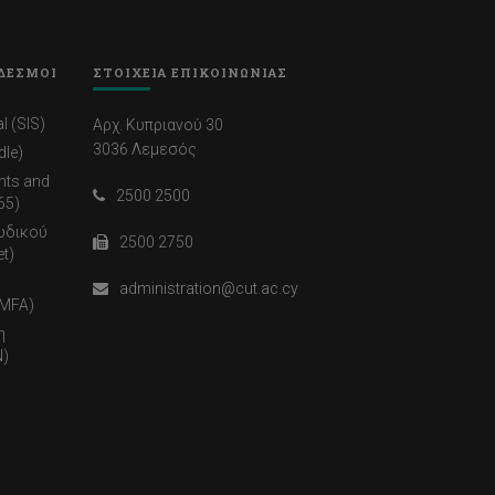
ΔΕΣΜΟΙ
ΣΤΟΙΧΕΙΑ ΕΠΙΚΟΙΝΩΝΙΑΣ
l (SIS)
Αρχ. Κυπριανού 30
3036 Λεμεσός
dle)
nts and
2500 2500
65)
ωδικού
2500 2750
t)
administration@cut.ac.cy
(MFA)
η
)