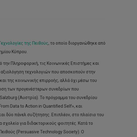
Τεχνολογίες της Πειθούς
, το οποίο διοργανώθηκε από
ημίου Κύπρου.
ό την Πληροφορική, τις Κοινωνικές Επιστήμες και
ην αξιολόγηση τεχνολογιών που αποσκοπούν στην
αι της κοινωνικής επιρροής, αλλά όχι μέσω του
δοση των προγενέστερων συνεδρίων που
Salzburg (Αυστρία). Το πρόγραμμα του συνεδρίου
rom Data to Action in Quantified Self», και
αι δύο πάνελ συζήτησης. Επιπλέον, στο πλαίσιο του
α σχολείο για διδακτορικούς φοιτητές. Κατά το
ειθούς (Persuasive Technology Society). Ο