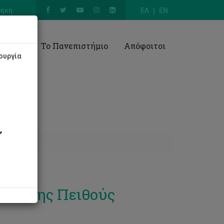
θήκη
ΕΛ
EN
Έρευνα
Το Πανεπιστήμιο
Απόφοιτοι
ουργία
γίες της Πειθούς