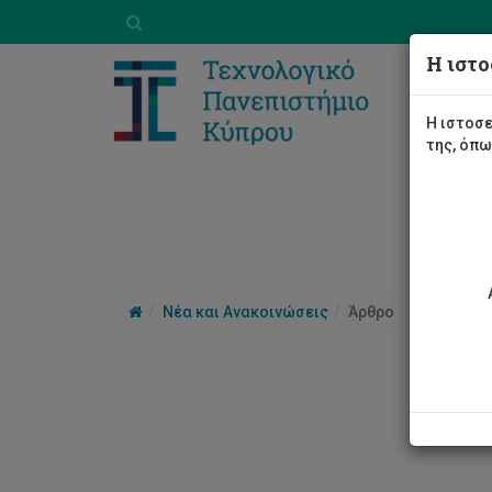
Η ιστο
Η ιστοσε
της, όπ
Νέα και Ανακοινώσεις
Άρθρο
14ο