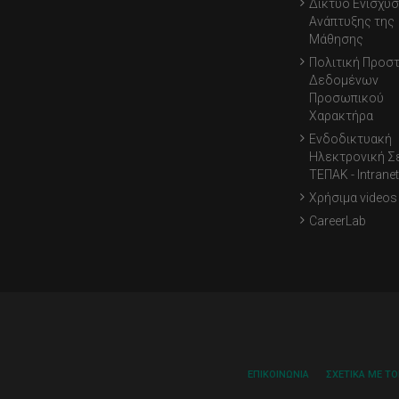
Δίκτυο Ενίσχυσ
Ανάπτυξης της
Μάθησης
Πολιτική Προσ
Δεδομένων
Προσωπικού
Χαρακτήρα
Ενδοδικτυακή
Ηλεκτρονική Σ
ΤΕΠΑΚ - Intranet
Χρήσιμα videos
CareerLab
ΕΠΙΚΟΙΝΩΝΊΑ
ΣΧΕΤΙΚΆ ΜΕ Τ