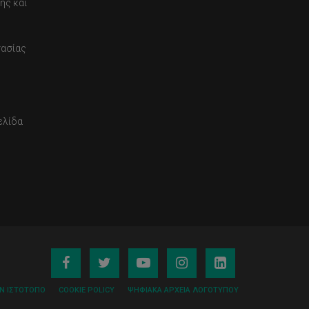
ης και
τασίας
ελίδα
ΟΝ ΙΣΤΌΤΟΠΟ
COOKIE POLICY
ΨΗΦΙΑΚΆ ΑΡΧΕΊΑ ΛΟΓΌΤΥΠΟΥ