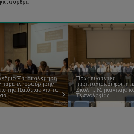
ατα άρθρα
και
σα
Τεχνολογίας
νέδριο Καταπολέμηση
Πρωτεύσαντες
ς παραπληροφόρησης
προπτυχιακοί φοιτητ
ω της Παιδείας για τα
Σχολής Μηχανικής κα
σα
Τεχνολογίας