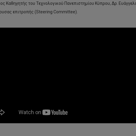
ος Καθηγητής του Τεχνολογικού Πανεπιστημίου Κύπρου, Δρ. Ευάγγελ
ουσας επιτροπής (Steering Committee).