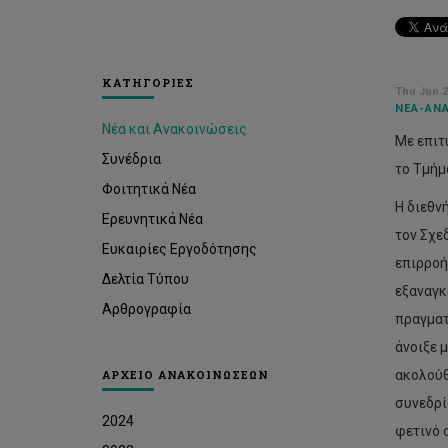
ΚΑΤΗΓΟΡΙΕΣ
Thu Jun 2
ΝΈΑ-ΑΝΑ
Νέα και Ανακοινώσεις
Με επιτ
Συνέδρια
το Τμήμ
Φοιτητικά Νέα
Η διεθν
Ερευνητικά Νέα
τον Σχε
Ευκαιρίες Εργοδότησης
επιρροή
Δελτία Τύπου
εξαναγκ
Αρθρογραφία
πραγματ
άνοιξε μ
ΑΡΧΕΙΟ ΑΝΑΚΟΙΝΩΣΕΩΝ
ακολούθ
συνεδρί
2024
φετινό 