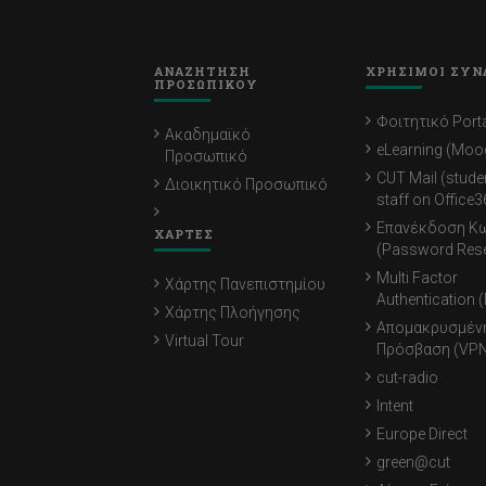
ΑΝΑΖΗΤΗΣΗ
ΧΡΗΣΙΜΟΙ ΣΥΝ
ΠΡΟΣΩΠΙΚΟΥ
Φοιτητικό Porta
Ακαδημαϊκό
eLearning (Moo
Προσωπικό
CUT Mail (stude
Διοικητικό Προσωπικό
staff on Office3
Επανέκδοση Κ
ΧΑΡΤΕΣ
(Password Rese
Multi Factor
Χάρτης Πανεπιστημίου
Authentication 
Χάρτης Πλοήγησης
Απομακρυσμέν
Virtual Tour
Πρόσβαση (VPN
cut-radio
Intent
Europe Direct
green@cut