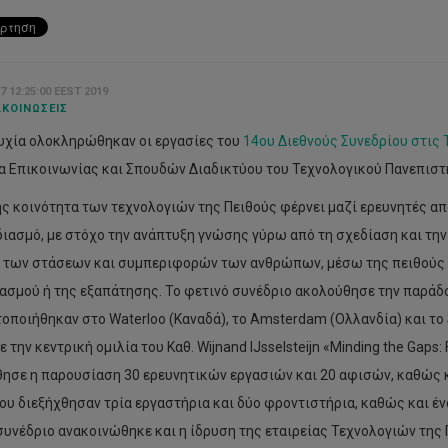
7 12:25:00 EEST 2019
ΚΟΙΝΏΣΕΙΣ
υχία ολοκληρώθηκαν οι εργασίες του
14ου Διεθνούς Συνεδρίου στις 
α Επικοινωνίας και Σπουδών Διαδικτύου του Τεχνολογικού Πανεπιστ
ής κοινότητα των τεχνολογιών της Πειθούς φέρνει μαζί ερευνητές απ
διασμό, με στόχο την ανάπτυξη γνώσης γύρω από τη σχεδίαση και τ
 των στάσεων και συμπεριφορών των ανθρώπων, μέσω της πειθούς κ
ασμού ή της εξαπάτησης. Το φετινό συνέδριο ακολούθησε την παρά
οποιήθηκαν στο Waterloo (Καναδά), το Amsterdam (Ολλανδία) και το 
ε την κεντρική ομιλία του Καθ. Wijnand IJsselsteijn «Minding the Gaps: F
ησε η παρουσίαση 30 ερευνητικών εργασιών και 20 αφισών, καθώς κ
ου διεξήχθησαν τρία εργαστήρια και δύο φροντιστήρια, καθώς και έν
συνέδριο ανακοινώθηκε και η ίδρυση της εταιρείας Τεχνολoγιών της Π