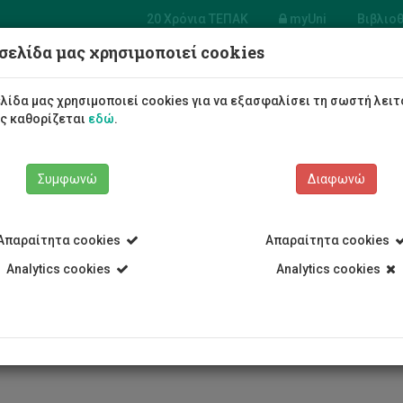
20 Χρόνια ΤΕΠΑΚ
myUni
Βιβλιο
σελίδα μας χρησιμοποιεί cookies
Φοιτητές/τριες
Σπουδές
λίδα μας χρησιμοποιεί cookies για να εξασφαλίσει τη σωστή λειτ
ως καθορίζεται
εδώ
.
Συμφωνώ
Διαφωνώ
Απαραίτητα cookies
Απαραίτητα cookies
Analytics cookies
Analytics cookies
 Διεθνές Συνέδριο στις Τεχνολο