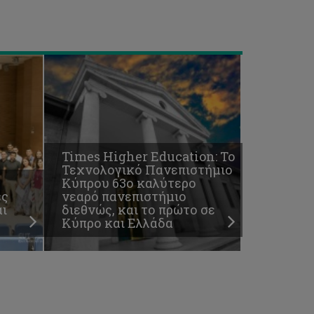
και
Ελλάδα
Times Higher Education: To
Τεχνολογικό Πανεπιστήμιο
Κύπρου 63ο καλύτερο
ές
νεαρό πανεπιστήμιο
ι
διεθνώς, και το πρώτο σε
Κύπρο και Ελλάδα