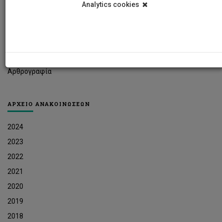
Analytics cookies
Φοιτητικά Νέα
Ερευνητικά Νέα
Ευκαιρίες Εργοδότησης
Δελτία Τύπου
Αρθρογραφία
ΑΡΧΕΙΟ ΑΝΑΚΟΙΝΩΣΕΩΝ
2024
2023
2022
2021
2020
2019
2018