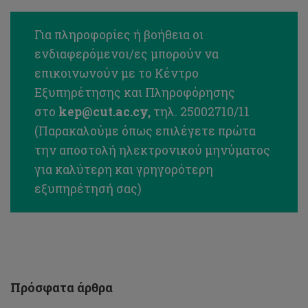
Για πληροφορίες ή βοήθεια οι
ενδιαφερόμενοι/ες μπορούν να
επικοινωνούν με το Κέντρο
Εξυπηρέτησης και Πληροφόρησης
στο
kep@cut.ac.cy
,
τηλ. 25002710/11
(Παρακαλούμε όπως επιλέγετε πρώτα
την αποστολή ηλεκτρονικού μηνύματος
για καλύτερη και γρηγορότερη
Θέσεις
εξυπηρέτησή σας)
για
παρακολούθηση
μαθημάτων
με
ΠΕΡΙΣΤΑΣΙΑΚΗ
ΦΟΙΤΗΣΗ,
Εαρινό
Εξάμηνο
Πρόσφατα άρθρα
2024-
25