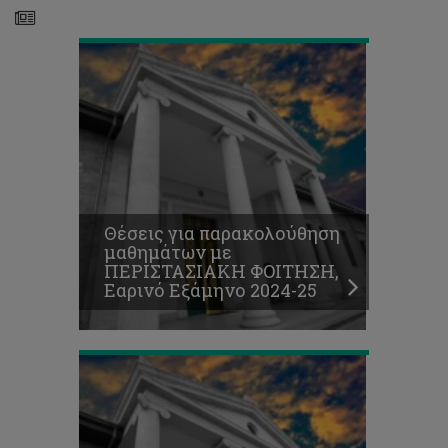
Ωρολόγιο
Πρόγραμμα
και
Πρόγραμμα
εγγραφών
Θέσεις για παρακολούθηση
μαθημάτων
μαθημάτων με
Εαρινού
ΠΕΡΙΣΤΑΣΙΑΚΗ ΦΟΙΤΗΣΗ,
Εξαμήνου
Εαρινό Εξάμηνο 2024-25
2024-
2025
Υποβολή