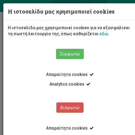
ΕΛ
EN
Η ιστοσελίδα μας χρησιμοποιεί cookies
Togg
Η ιστοσελίδα μας χρησιμοποιεί cookies για να εξασφαλίσει
navig
τη σωστή λειτουργία της, όπως καθορίζεται
εδώ
.
Συμφωνώ
Νέα και Ανακοινώσεις
Άρθρο
Απαραίτητα cookies
Analytics cookies
Διαφωνώ
ΚΑΤΗΓΟΡΙΕΣ
Νέα και Ανακοινώσεις
Απαραίτητα cookies
Συνέδρια