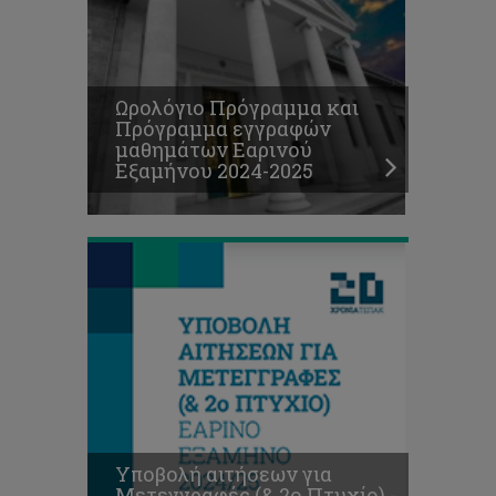
αιτήσεων
για
Μετεγγραφές
(&
2ο
Ωρολόγιο Πρόγραμμα και
Πτυχίο)
Πρόγραμμα εγγραφών
-
μαθημάτων Εαρινού
Εαρινό
Εξαμήνου 2024-2025
Εξάμηνο
2024/25
Υποβολή αιτήσεων για
Μετεγγραφές (& 2ο Πτυχίο) -