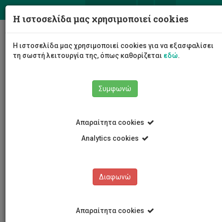
ΕΛ
EN
Η ιστοσελίδα μας χρησιμοποιεί cookies
Togg
Η ιστοσελίδα μας χρησιμοποιεί cookies για να εξασφαλίσει
navig
τη σωστή λειτουργία της, όπως καθορίζεται
εδώ
.
Συμφωνώ
Νέα και Ανακοινώσεις
Άρθρο
Απαραίτητα cookies
Analytics cookies
Διαφωνώ
ΚΑΤΗΓΟΡΙΕΣ
Νέα και Ανακοινώσεις
Απαραίτητα cookies
Συνέδρια