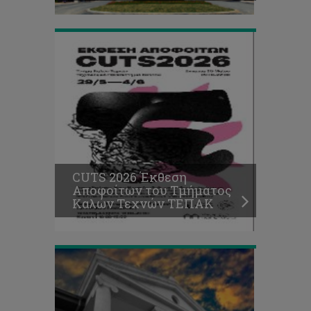
ΤΕΠΑΚ
Η
Κύπρος
επέλεξε
την
Πενταμελή
Ομάδα
της
για
τη
CUTS 2026 Έκθεση
Διεθνή
Αποφοίτων του Τμήματος
Ολυμπιάδα
Καλών Τεχνών ΤΕΠΑΚ
Οικονομικών
2026