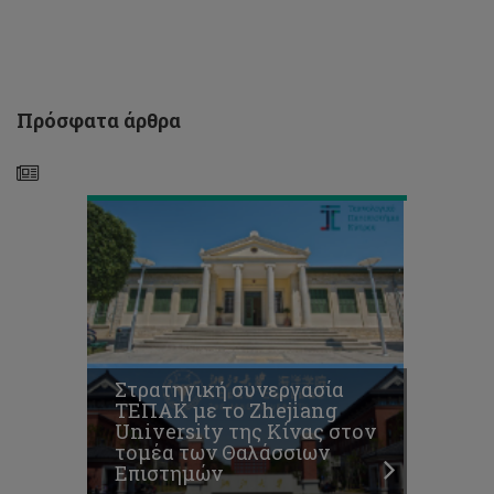
University
της
Κίνας
στον
τομέα
των
Πρόσφατα άρθρα
Θαλάσσιων
Επιστημών
CUTS
2026
Έκθεση
Στρατηγική συνεργασία
Αποφοίτων
ΤΕΠΑΚ με το Zhejiang
του
University της Κίνας στον
Τμήματος
τομέα των Θαλάσσιων
Καλών
Επιστημών
Τεχνών