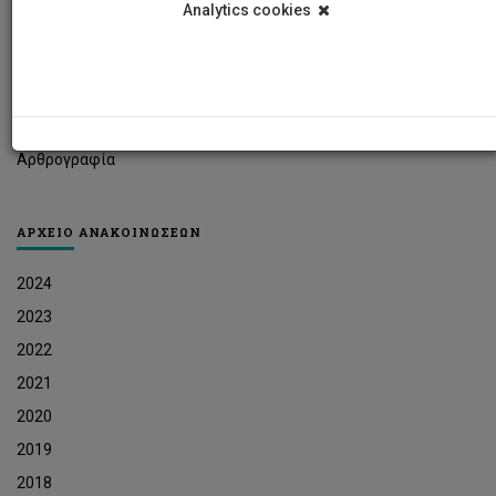
Analytics cookies
Φοιτητικά Νέα
Ερευνητικά Νέα
Ευκαιρίες Εργοδότησης
Δελτία Τύπου
Αρθρογραφία
ΑΡΧΕΙΟ ΑΝΑΚΟΙΝΩΣΕΩΝ
2024
2023
2022
2021
2020
2019
2018