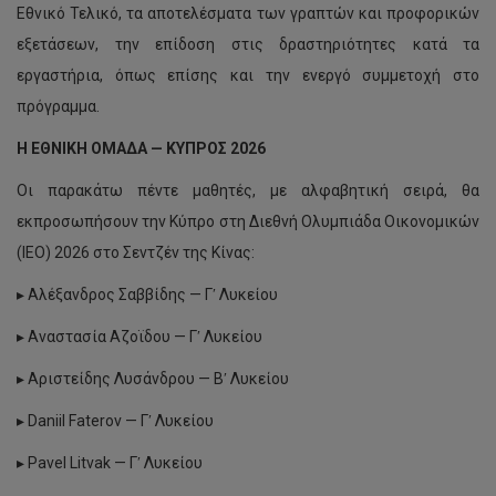
Εθνικό Τελικό, τα αποτελέσματα των γραπτών και προφορικών
εξετάσεων, την επίδοση στις δραστηριότητες κατά τα
εργαστήρια, όπως επίσης και την ενεργό συμμετοχή στο
πρόγραμμα.
Η ΕΘΝΙΚΗ ΟΜΑΔΑ — ΚΥΠΡΟΣ 2026
Οι παρακάτω πέντε μαθητές, με αλφαβητική σειρά, θα
εκπροσωπήσουν την Κύπρο στη Διεθνή Ολυμπιάδα Οικονομικών
(IEO) 2026 στο Σεντζέν της Κίνας:
▸ Αλέξανδρος Σαββίδης — Γʹ Λυκείου
▸ Αναστασία Αζοϊδου — Γʹ Λυκείου
▸ Αριστείδης Λυσάνδρου — Βʹ Λυκείου
▸ Daniil Faterov — Γʹ Λυκείου
▸ Pavel Litvak — Γʹ Λυκείου