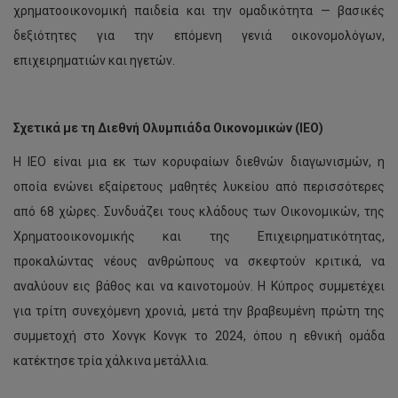
χρηματοοικονομική παιδεία και την ομαδικότητα — βασικές
δεξιότητες για την επόμενη γενιά οικονομολόγων,
επιχειρηματιών και ηγετών.
Σχετικά με τη Διεθνή Ολυμπιάδα Οικονομικών (IEO)
Η IEO είναι μια εκ των κορυφαίων διεθνών διαγωνισμών, η
οποία ενώνει εξαίρετους μαθητές λυκείου από περισσότερες
από 68 χώρες. Συνδυάζει τους κλάδους των Οικονομικών, της
Χρηματοοικονομικής και της Επιχειρηματικότητας,
προκαλώντας νέους ανθρώπους να σκεφτούν κριτικά, να
αναλύουν εις βάθος και να καινοτομούν. Η Κύπρος συμμετέχει
Στρατηγική
για τρίτη συνεχόμενη χρονιά, μετά την βραβευμένη πρώτη της
συνεργασία
ΤΕΠΑΚ
συμμετοχή στο Χονγκ Κονγκ το 2024, όπου η εθνική ομάδα
με
κατέκτησε τρία χάλκινα μετάλλια.
το
Zhejiang