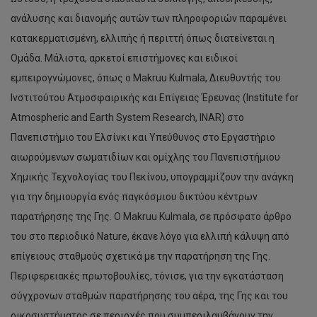
ανάλυσης και διανομής αυτών των πληροφοριών παραμένει
κατακερματισμένη, ελλιπής ή περιττή όπως διατείνεται η
Ομάδα. Μάλιστα, αρκετοί επιστήμονες και ειδικοί
εμπειρογνώμονες, όπως ο Makruu Kulmala, Διευθυντής του
Ινστιτούτου Ατμοσφαιρικής και Επίγειας Έρευνας (Institute for
Atmospheric and Earth System Research, INAR) στο
Πανεπιστήμιο του Ελσίνκι και Υπεύθυνος στο Εργαστήριο
αιωρούμενων σωματιδίων και ομίχλης του Πανεπιστήμιου
Χημικής Τεχνολογίας του Πεκίνου, υπογραμμίζουν την ανάγκη
για την δημιουργία ενός παγκόσμιου δικτύου κέντρων
παρατήρησης της Γης. Ο Makruu Kulmala, σε πρόσφατο άρθρο
του στο περιοδικό Nature, έκανε λόγο για ελλιπή κάλυψη από
επίγειους σταθμούς σχετικά με την παρατήρηση της Γης.
Περιφερειακές πρωτοβουλίες, τόνισε, για την εγκατάσταση
σύγχρονων σταθμών παρατήρησης του αέρα, της Γης και του
οικοσυστήματος σε περιοχές που συμπεριλαμβάνουν την