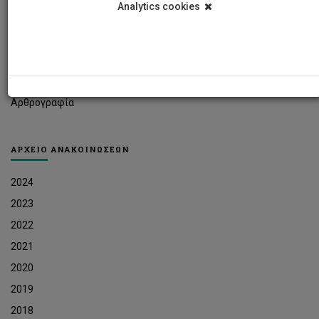
Analytics cookies
Φοιτητικά Νέα
Ερευνητικά Νέα
Ευκαιρίες Εργοδότησης
Δελτία Τύπου
Αρθρογραφία
ΑΡΧΕΙΟ ΑΝΑΚΟΙΝΩΣΕΩΝ
2024
2023
2022
2021
2020
2019
2018