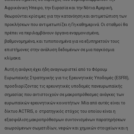
Αφρικάνικη Ήπειρο, την Ευρασία και την Νότια Αμερική,
θεωρούνται κρίσιμες για την κατανόηση και αντιμετώπιση των
προκλήσεων που αντιμετωπίζει η Γη καθημερινά. Οι σταθμοί θα
πρέπει να περιλαμβάνουν όργανα εναρμονισμένα,
βαθμονομημένα, και τυποποιημένα για να εξυπηρετούν τους
επιστήμονες στην ανάλυση δεδομένων σε μια παγκόσμια
κλίμακα.
Αυτή η ανάγκη έχει ήδη αναγνωριστεί από το Φόρουμ
Ευρωπαϊκής Στρατηγικής για τις Ερευνητικές Υποδομές (ESFRI),
προσδιορίζοντας τις ερευνητικές υποδομές πανευρωπαϊκής
σημασίας που αντιστοιχούν σε μακροπρόθεσμες ανάγκες των
ευρωπαϊκών ερευνητικών κοινοτήτων. Μία από αυτές είναι το
δίκτυο ACTRIS, ο στρατηγικός στόχος του οποίου είναι η
εξασφάλιση μακροπρόθεσμων συντονισμένων παρατηρήσεων
αιωρούμενων σωματιδίων, νεφών και χημικών στοιχείων και η