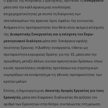
Ο χάρτης της Κυπριακής Στρατηγικής, προτείνει τη
συνεργασία
μέσα από την καλλιέργεια μιας κουλτούρας
επιχειρηματικότητας με σκοπό τη διεύρυνση των
αποτελεσμάτων της έρευνας προς όφελος της κοινωνίας.
Ανάμεσα στις προτεραιότητες που θέτει είναι ακόμα η ενίσχυση
της
Διακρατικής Συνεργασίας και η ενίσχυση του Ευρω-
μεσογειακού διαλόγου
μέσα από διενέργεια υψηλής
ποιότητας Έρευνας. Η Διεθνής συνεργασία, τίθεται ως
προτεραιότητα κορυφαίας δράσης για την ΕΕ, μέσα από την
προώθηση, μεταξύ άλλων, κοινών ερευνητικών δράσεων, όπως
κοινές προσκλήσεις υποβολής προτάσεων και στρατηγικών
συμπράξεων σε συνάρτηση με τις εθνικές προτεραιότητες των
κρατών μελών.
Επίσης, η δημιουργία μιας
Ανοικτής Αγοράς Εργασίας για τους
Ερευνητές
, μέσα από διαφανείς διαδικασίες θα αυξήσει τον
αριθμό των Ερευνητών στην Κύπρο, συντελώντας στη μείωση