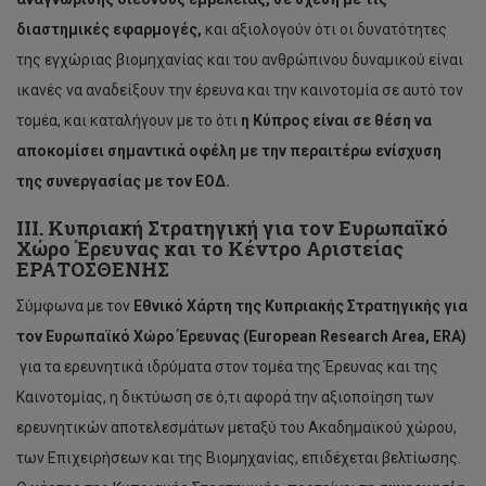
διαστημικές εφαρμογές,
και αξιολογούν ότι οι δυνατότητες
της εγχώριας βιομηχανίας και του ανθρώπινου δυναμικού είναι
ικανές να αναδείξουν την έρευνα και την καινοτομία σε αυτό τον
τομέα, και καταλήγουν με το ότι
η Κύπρος είναι σε θέση να
αποκομίσει σημαντικά οφέλη με την περαιτέρω ενίσχυση
της συνεργασίας με τον ΕΟΔ.
ΙΙΙ. Κυπριακή Στρατηγική για τον Ευρω
π
αϊκό
Χώρο
Έρευνας
και το Κέντρο Αριστείας
ΕΡΑΤΟΣΘΕΝΗΣ
Σύμφωνα με τον
Εθνικό Χάρτη της
Κυπριακής Στρατηγικής για
τον Ευρω
π
αϊκό
Χώρο
Έρευνας
(
European
Research
Area
,
ERA
)
για τα ερευνητικά ιδρύματα στον τομέα της Έρευνας και της
Καινοτομίας, η δικτύωση σε ό,τι αφορά την αξιοποίηση των
ερευνητικών αποτελεσμάτων μεταξύ του Ακαδημαϊκού χώρου,
των Επιχειρήσεων και της Βιομηχανίας, επιδέχεται βελτίωσης.