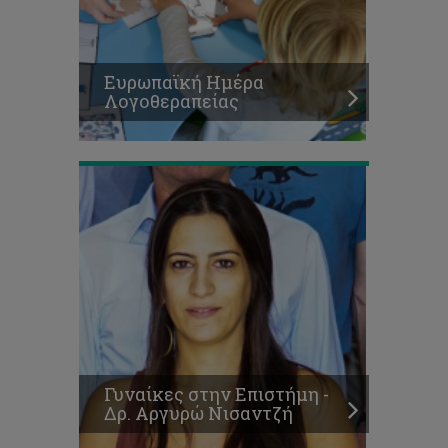
Γυναίκες
στην
Επιστήμη
-
Ευρωπαϊκή Ημέρα
Δρ.
Λογοθεραπείας
Αργυρώ
Νισαντζή
Η
διδασκαλία
και
η
Γυναίκες στην Επιστήμη -
χρήση
Δρ. Αργυρώ Νισαντζή
νέων
τεχνολογιών