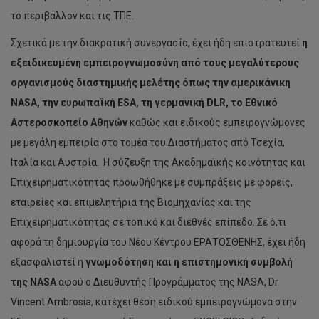
το περιβάλλον και τις ΤΠΕ.
Σχετικά με την διακρατική συνεργασία, έχει ήδη επιστρατευτεί
η
εξειδικευμένη εμπειρογνωμοσύνη από τους μεγαλύτερους
οργανισμούς διαστημικής μελέτης όπως την αμερικάνικη
ΝΑ
SA
, την ευρωπαϊκή Ε
SA
, τη γερμανική
DLR
, το Εθνικό
Αστεροσκοπείο Αθηνών
καθώς και ειδικούς εμπειρογνώμονες
με μεγάλη εμπειρία στο τομέα του Διαστήματος από Τσεχία,
Ιταλία και Αυστρία. Η σύζευξη της Aκαδημαϊκής κοινότητας και
Επιχειρηματικότητας προωθήθηκε με συμπράξεις με φορείς,
εταιρείες και επιμελητήρια της Βιομηχανίας και της
Επιχειρηματικότητας σε τοπικό και διεθνές επίπεδο. Σε ό,τι
αφορά τη δημιουργία του Νέου Κέντρου ΕΡΑΤΟΣΘΕΝΗΣ, έχει ήδη
εξασφαλιστεί η
γνωμοδότηση και η επιστημονική συμβολή
της NASA
αφού ο Διευθυντής Προγράμματος της NASA, Dr
Vincent Ambrosia, κατέχει θέση ειδικού εμπειρογνώμονα στην