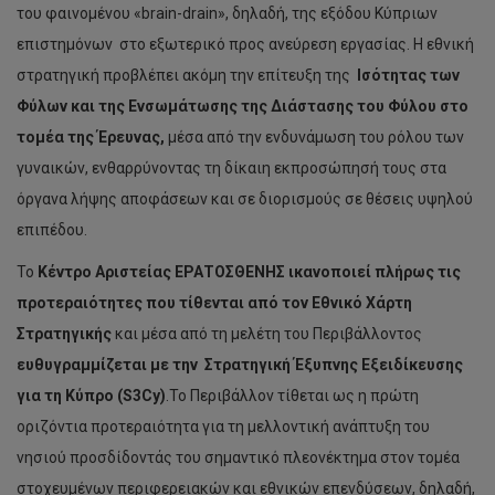
του φαινομένου «brain-drain», δηλαδή, της εξόδου Κύπριων
επιστημόνων στο εξωτερικό προς ανεύρεση εργασίας. Η εθνική
στρατηγική προβλέπει ακόμη την επίτευξη της
Ισότητας των
Φύλων και της Ενσωμάτωσης της Διάστασης του Φύλου
στο
τομέα της Έρευνας,
μέσα από την ενδυνάμωση του ρόλου των
γυναικών, ενθαρρύνοντας τη δίκαιη εκπροσώπησή τους στα
όργανα λήψης αποφάσεων και σε διορισμούς σε θέσεις υψηλού
επιπέδου.
Το
Κέντρο Αριστείας ΕΡΑΤΟΣΘΕΝΗΣ ικανοποιεί πλήρως τις
προτεραιότητες που τίθενται από τον Εθνικό Χάρτη
Στρατηγικής
και μέσα από τη μελέτη του Περιβάλλοντος
ευθυγραμμίζεται με την
Στρατηγική Έξυπνης Εξειδίκευσης
για τη Κύπρο (S3Cy)
.Το Περιβάλλον τίθεται ως η πρώτη
οριζόντια προτεραιότητα για τη μελλοντική ανάπτυξη του
νησιού προσδίδοντάς του σημαντικό πλεονέκτημα στον τομέα
στοχευμένων περιφερειακών και εθνικών επενδύσεων, δηλαδή,