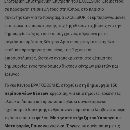
Εξωτερική Επιστημονική Επιτροπή του EXCELSIOR . Ειδικότερα,
σε πρόσφατη επίσκεψή τους στη Κύπρο, στο πλαίσιο
συναντήσεων για το πρόγραμμα EXCELSIOR, οι εμπειρογνώμονες
στο τομέα της παρατήρησης της Γης έθεσαν τις βάσεις για την
δημιουργία ενός άρτιου και σύγχρονου, σύμφωνα με τα
παγκόσμια πρότυπα, Κέντρου Αριστείας με εγκατεστημένο
σταθμό παρατήρησης του αέρα, της Γης και του
οικοσυστήματος, ώστε να ανταποκρίνεται στο αίτημα της
δημιουργίας ενός παγκόσμιου δικτύου κέντρων μελετών και
έρευνας.
Το νέο Κέντρο ΕΡΑΤΟΣΘΕΝΗΣ, στοχεύει στη
δημιουργία 150
περίπου νέων θέσεων
εργασίας, για επιστήμονες, ερευνητές
αλλά και διοικητικό προσωπικό, βάσει συγκεκριμένου
σχεδιασμού διοίκησης ανθρωπίνων πόρων που λαμβάνει υπόψη
τη διάσταση του φύλου.
Με την υποστήριξη του Υπουργείου
Μεταφορών, Επικοινωνιών και Έργων,
σε συνδυασμό με τις