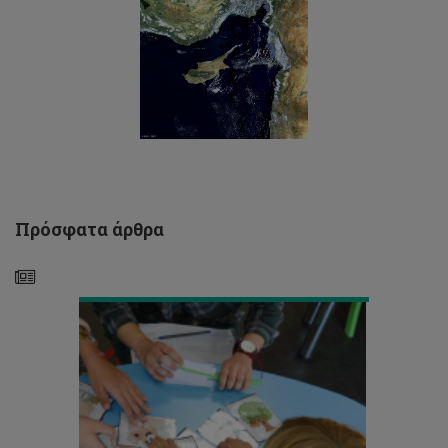
Ευρωπαϊκή
Πρόσφατα άρθρα
Ημέρα
Λογοθεραπείας