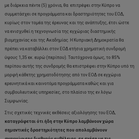
με διάρκεια πέντε (5) χρόνια, θα επιτρέψει στην Κύπρο να
συμμετάσχει σε προγράμματα και δραστηριότητες του ΕΟΔ,
κυρίως στον τομέα της έρευνας και της ανάπτυξης, έτσι ώστε
να ενισχυθεί η τεχνογνωσία της εγχώριας διαστημικής
βιομηχανίας και της Ακαδημίας. Η Κυπριακή Δημοκρατία θα
πρέπει να καταβάλλει στον ΕΟΔ ετήσια χρηματική συνδρομή
ύψους 1,35 εκ. ευρώ (περίπου). Ταυτόχρονα όμως, το 85%
περίπου αυτής της συνδρομής θα επιστρέφει στην Κύπρο υπό τη
μορφή κάθετης χρηματοδότησης από τον ΕΟΔ σε εγχώρια
ερευνητικά και καινοτόμα προγράμματα καθώς και για
συμβουλευτικές υπηρεσίες, στο πλαίσιο της εν λόγω
Συμφωνίας.
Στις σχετικές τεχνικές εκθέσεις αξιολόγησης του ΕΟΔ,
καταγράφεται ότι ήδη στην Κύπρο λαμβάνουν χώρα
σημαντικές δραστηριότητες που απολαμβάνουν
αναγνώρισης διεθνούς εμβέλειας, σε σχέση με τις