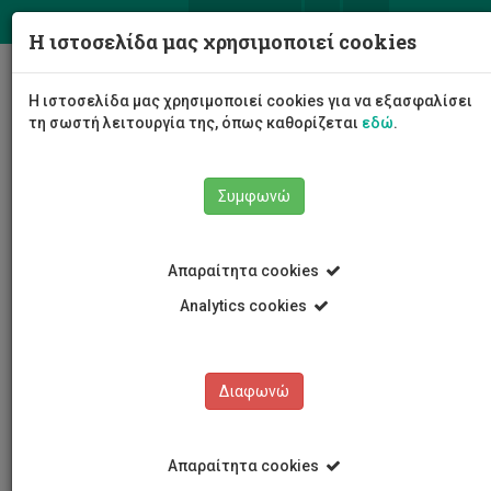
ΕΛ
EN
Η ιστοσελίδα μας χρησιμοποιεί cookies
Togg
Η ιστοσελίδα μας χρησιμοποιεί cookies για να εξασφαλίσει
navig
τη σωστή λειτουργία της, όπως καθορίζεται
εδώ
.
Συμφωνώ
Νέα και Ανακοινώσεις
Άρθρο
Απαραίτητα cookies
Analytics cookies
Διαφωνώ
ΚΑΤΗΓΟΡΙΕΣ
Νέα και Ανακοινώσεις
Απαραίτητα cookies
Συνέδρια