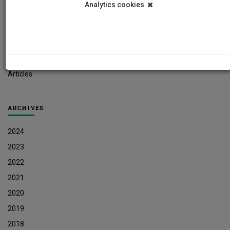
Analytics cookies
Student News
Research News
Job Vacancies
Press Releases
Articles
ARCHIVES
2024
2023
2022
2021
2020
2019
2018