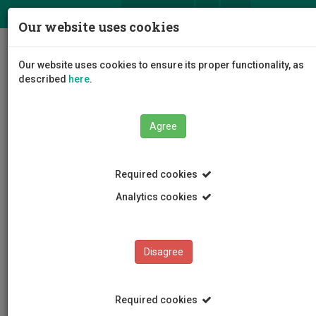
ΕΛ
EN
Our website uses cookies
Togg
Our website uses cookies to ensure its proper functionality, as
navig
described
here
.
Agree
News and Announcements
Press Releases
Required cookies
Analytics cookies
Disagree
CATEGORIES
News and Announcements
Required cookies
Conferences