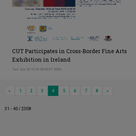
CUT Participates in Cross-Border Fine Arts
Exhibition in Ireland
Tue Jun 23 13:41:00 EEST 2026
Previous
Next
«
1
2
3
4
5
6
7
8
»
31 - 40 / 2308