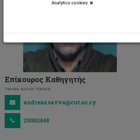
Analytics cookies
Επίκουρος Καθηγητής
ΤΜΗΜΑ ΚΑΛΩΝ ΤΕΧΝΩΝ
andreas.savva@cut.ac.cy
25002448