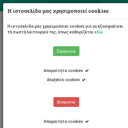
ΕΛ
EN
Η ιστοσελίδα μας χρησιμοποιεί cookies
Togg
Η ιστοσελίδα μας χρησιμοποιεί cookies για να εξασφαλίσει
navig
τη σωστή λειτουργία της, όπως καθορίζεται
εδώ
.
Σχολές
Σχολή Καλών και Εφαρμοσμένων Τεχνών
Συμφωνώ
Τμήμα Καλών Τεχνών
Προσωπικό
Ανδρέας Σάββα
Απαραίτητα cookies
Analytics cookies
Ανδρέας Σάββα
Διαφωνώ
Απαραίτητα cookies