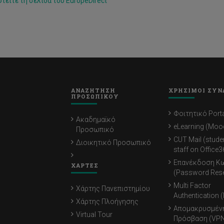
τείτε τη σελίδα του EuropeDirect
ΑΝΑΖΗΤΗΣΗ
ΧΡΗΣΙΜΟΙ ΣΥΝ
ΠΡΟΣΩΠΙΚΟΥ
Φοιτητικό Porta
Ακαδημαϊκό
eLearning (Moo
Προσωπικό
CUT Mail (stude
Διοικητικό Προσωπικό
staff on Office3
Επανέκδοση Κ
ΧΑΡΤΕΣ
(Password Rese
Multi Factor
Χάρτης Πανεπιστημίου
Authentication 
Χάρτης Πλοήγησης
Απομακρυσμέν
Virtual Tour
Πρόσβαση (VPN