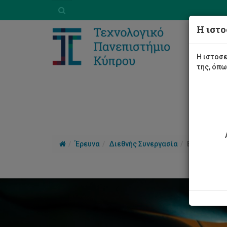
Η ιστο
Η ιστοσε
της, όπ
Έρευνα
Διεθνής Συνεργασία
Europe Dir