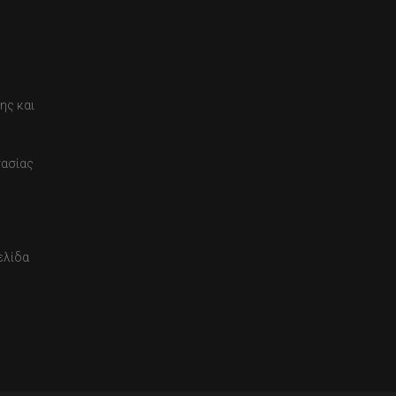
ης και
τασίας
ελίδα