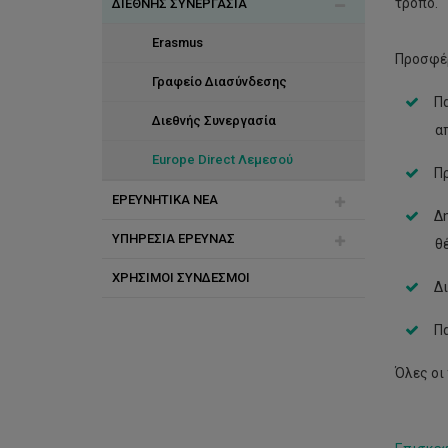
τρόπο.
ΔΙΕΘΝΗΣ ΣΥΝΕΡΓΑΣΙΑ
Στατιστικά Στοιχεία
Ερευνητικά Εργαστήρια
Life+
Χρηματοδοτούμενα Έργα
Ερευνητικά Κέντρα
Erasmus
Προσφέρ
COST
Γραφείο Διασύνδεσης
Πα
ΙΠΕ
Διεθνής Συνεργασία
α
Europe Direct Λεμεσού
Πρ
ΕΡΕΥΝΗΤΙΚΑ ΝΕΑ
Δη
ΥΠΗΡΕΣΙΑ ΕΡΕΥΝΑΣ
Άρθρα-Δημοσιεύσεις
θ
ΧΡΗΣΙΜΟΙ ΣΥΝΔΕΣΜΟΙ
Case Studies
Ανακοινώσεις
Δι
Κανόνες-Κανονισμοί
Π
Προσωπικό
Όλες οι
Επικοινωνία
Υποβολή Αιτημάτων /