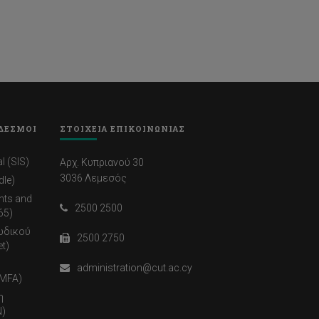
ΔΕΣΜΟΙ
ΣΤΟΙΧΕΙΑ ΕΠΙΚΟΙΝΩΝΙΑΣ
l (SIS)
Αρχ. Κυπριανού 30
3036 Λεμεσός
dle)
nts and
2500 2500
65)
ωδικού
2500 2750
t)
administration@cut.ac.cy
(MFA)
η
)