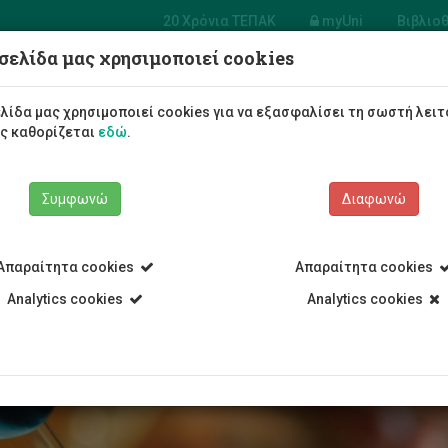
20 Χρόνια ΤΕΠΑΚ
myUni
Βιβλιο
σελίδα μας χρησιμοποιεί cookies
Φοιτητές/τριες
Σπουδές
λίδα μας χρησιμοποιεί cookies για να εξασφαλίσει τη σωστή λειτ
ως καθορίζεται
εδώ
.
Συμφωνώ
Διαφωνώ
Απαραίτητα cookies
Απαραίτητα cookies
ect Λεμεσού
Analytics cookies
Analytics cookies