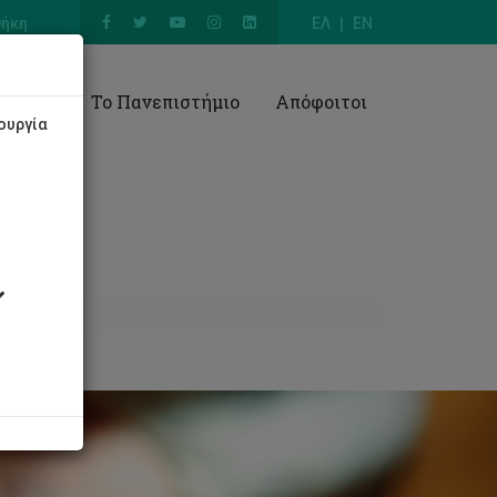
θήκη
ΕΛ
EN
Έρευνα
Το Πανεπιστήμιο
Απόφοιτοι
ουργία