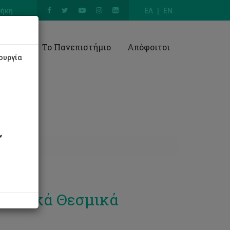
θήκη
ΕΛ
EN
Έρευνα
Το Πανεπιστήμιο
Απόφοιτοι
ουργία
ρωπαϊκά Θεσμικά