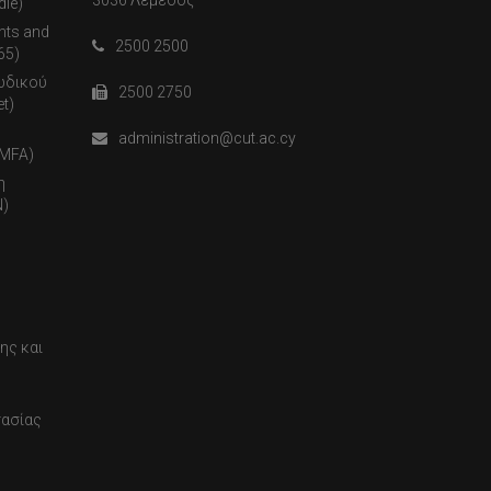
3036 Λεμεσός
dle)
nts and
2500 2500
65)
ωδικού
2500 2750
t)
administration@cut.ac.cy
(MFA)
η
)
ης και
τασίας