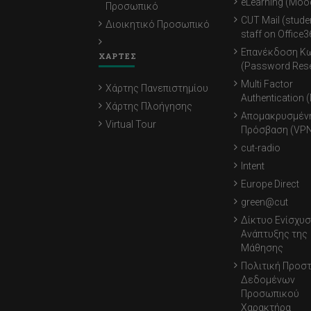
eLearning (Moo
Προσωπικό
CUT Mail (stude
Διοικητικό Προσωπικό
staff on Office3
Επανέκδοση Κ
ΧΑΡΤΕΣ
(Password Rese
Multi Factor
Χάρτης Πανεπιστημίου
Authentication 
Χάρτης Πλοήγησης
Απομακρυσμέν
Virtual Tour
Πρόσβαση (VPN
cut-radio
Intent
Europe Direct
green@cut
Δίκτυο Ενίσχυσ
Ανάπτυξης της
Μάθησης
Πολιτική Προσ
Δεδομένων
Προσωπικού
Χαρακτήρα