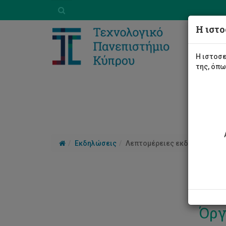
Η ιστο
Η ιστοσε
της, όπ
Εκδηλώσεις
Λεπτομέρειες εκδήλωσης
Ενδ
Όργ