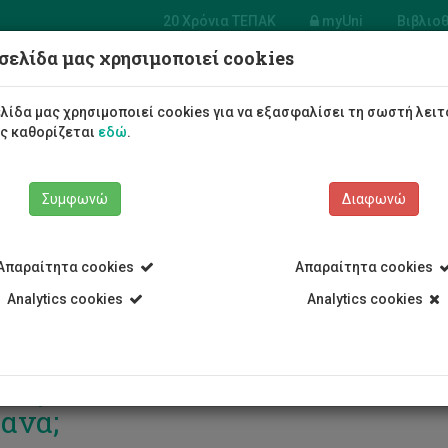
20 Χρόνια ΤΕΠΑΚ
myUni
Βιβλιο
σελίδα μας χρησιμοποιεί cookies
Φοιτητές/τριες
Σπουδές
λίδα μας χρησιμοποιεί cookies για να εξασφαλίσει τη σωστή λειτ
ως καθορίζεται
εδώ
.
Συμφωνώ
Διαφωνώ
Απαραίτητα cookies
Απαραίτητα cookies
Analytics cookies
Analytics cookies
ιαφέρεσαι για καριέρα στα Ευ
ανα;