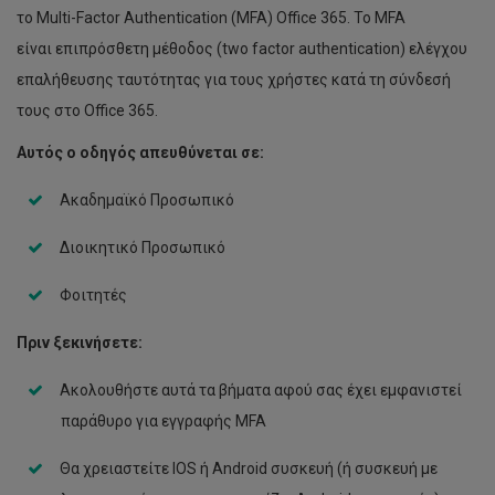
Kατάσταση Συστημάτων
το Multi-Factor Authentication (MFA) Office 365. Το MFA
Ηλεκτρονικές Υπογραφές
Απόκτηση Επαγγελματικών Τίτλων
είναι επιπρόσθετη μέθοδος (two factor authentication) ελέγχου
Ηλεκτρονική Μάθηση (moodle)
επαλήθευσης ταυτότητας για τους χρήστες κατά τη σύνδεσή
Χρήσιμα videos
Ηλεκτρονικό Παρουσιολόγιο
τους στo Office 365.
Δωρεάν Πρόσβαση σε Λογισμικά
Αυτός ο οδηγός απευθύνεται σε:
Ηλεκτρονικό ταχυδρομείο
Συνδιάσκεψη με βίντεο
Ακαδημαϊκό Προσωπικό
Αποθήκευση Δεδομένων (storage)
Διοικητικό Προσωπικό
Βάσεις Δεδομένων
Φοιτητές
In-house Development
Πριν ξεκινήσετε:
Ψηφιακή σήμανση
Ακολουθήστε αυτά τα βήματα αφού σας έχει εμφανιστεί
Εκτυπώσεις
παράθυρο για εγγραφής MFA
Office 365
Θα χρειαστείτε IOS ή Android συσκευή (ή συσκευή με