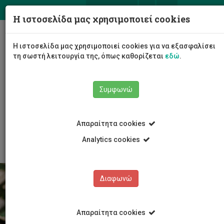
ΕΛ
EN
Η ιστοσελίδα μας χρησιμοποιεί cookies
Togg
Η ιστοσελίδα μας χρησιμοποιεί cookies για να εξασφαλίσει
navig
τη σωστή λειτουργία της, όπως καθορίζεται
εδώ
.
Το Πανεπιστήμιο
Διοίκηση
Συμφωνώ
Διοικητικές Υπηρεσίες
Υπηρεσία Συστημάτων Πληροφορικής και Τεχνολογίας
Προσφερόμενες Υπηρεσίες
Απαραίτητα cookies
Multi Factor Authentication (MFA)
Analytics cookies
Διαφωνώ
Απαραίτητα cookies