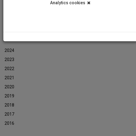
Analytics cookies
Εκδηλώσεις
Αρχείο Ενημερωτικών Δελτίων Εκδηλώσεων
ΑΡΧΕΙΟ ΕΚΔΗΛΩΣΕΩΝ
2024
2023
2022
2021
2020
2019
2018
2017
2016