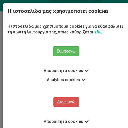
ΕΛ
EN
Η ιστοσελίδα μας χρησιμοποιεί cookies
Togg
Η ιστοσελίδα μας χρησιμοποιεί cookies για να εξασφαλίσει
navig
τη σωστή λειτουργία της, όπως καθορίζεται
εδώ
.
Συμφωνώ
Εκδηλώσεις
Λεπτομέρειες εκδήλωσης
Απαραίτητα cookies
Analytics cookies
Διαφωνώ
ΕΚΔΗΛΩΣΕΙΣ
Ημερολόγιο Εκδηλώσεων
Απαραίτητα cookies
Κρατήσεις αιθουσών