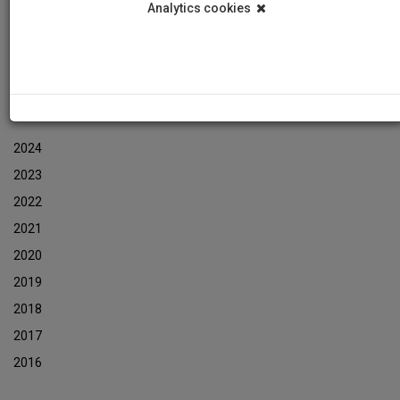
Analytics cookies
Εκδηλώσεις
Αρχείο Ενημερωτικών Δελτίων Εκδηλώσεων
ΑΡΧΕΙΟ ΕΚΔΗΛΩΣΕΩΝ
2024
2023
2022
2021
2020
2019
2018
2017
2016