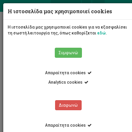
ΕΛ
EN
Η ιστοσελίδα μας χρησιμοποιεί cookies
Togg
Η ιστοσελίδα μας χρησιμοποιεί cookies για να εξασφαλίσει
navig
τη σωστή λειτουργία της, όπως καθορίζεται
εδώ
.
Συμφωνώ
Εκδηλώσεις
Λεπτομέρειες εκδήλωσης
Απαραίτητα cookies
Analytics cookies
Διαφωνώ
ΕΚΔΗΛΩΣΕΙΣ
Ημερολόγιο Εκδηλώσεων
Απαραίτητα cookies
Κρατήσεις αιθουσών