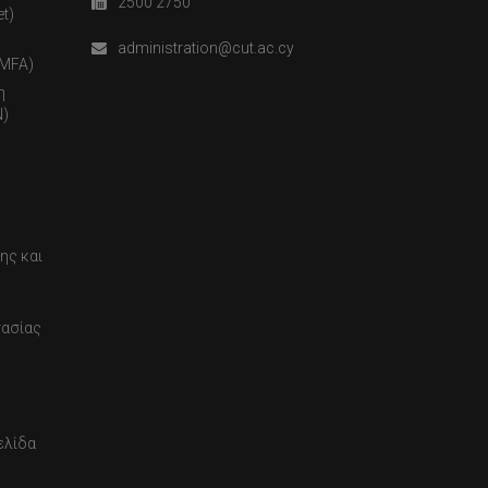
2500 2750
t)
administration@cut.ac.cy
(MFA)
η
)
ης και
τασίας
ελίδα