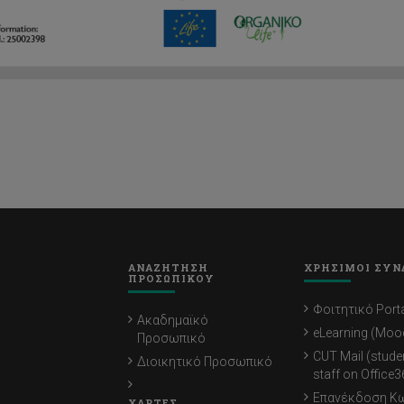
ΑΝΑΖΗΤΗΣΗ
ΧΡΗΣΙΜΟΙ ΣΥΝ
ΠΡΟΣΩΠΙΚΟΥ
Φοιτητικό Porta
Ακαδημαϊκό
eLearning (Moo
Προσωπικό
CUT Mail (stude
Διοικητικό Προσωπικό
staff on Office3
Επανέκδοση Κ
ΧΑΡΤΕΣ