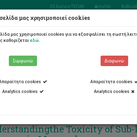
20 Χρόνια ΤΕΠΑΚ
myUni
Βιβλιο
σελίδα μας χρησιμοποιεί cookies
Φοιτητές/τριες
Σπουδές
λίδα μας χρησιμοποιεί cookies για να εξασφαλίσει τη σωστή λειτ
ως καθορίζεται
εδώ
.
Συμφωνώ
Διαφωνώ
Απαραίτητα cookies
Απαραίτητα cookies
Analytics cookies
Analytics cookies
 Role of Honeybees (Apis mellife
erstandingthe Toxicity of Sub-l