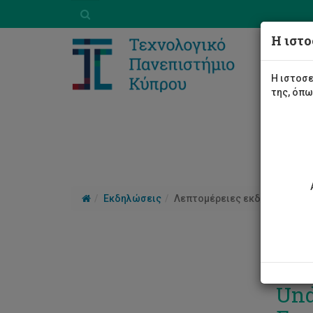
Η ιστο
Η ιστοσε
της, όπ
Εκδηλώσεις
Λεπτομέρειες εκδήλωσης
The
Und