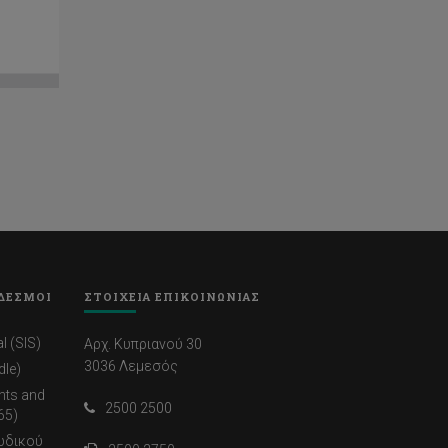
ΔΕΣΜΟΙ
ΣΤΟΙΧΕΙΑ ΕΠΙΚΟΙΝΩΝΙΑΣ
l (SIS)
Αρχ. Κυπριανού 30
3036 Λεμεσός
dle)
nts and
2500 2500
65)
ωδικού