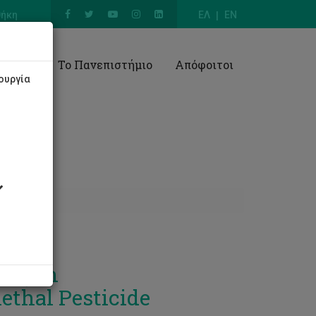
θήκη
ΕΛ
EN
Έρευνα
Το Πανεπιστήμιο
Απόφοιτοι
ουργία
ra) in
ethal Pesticide