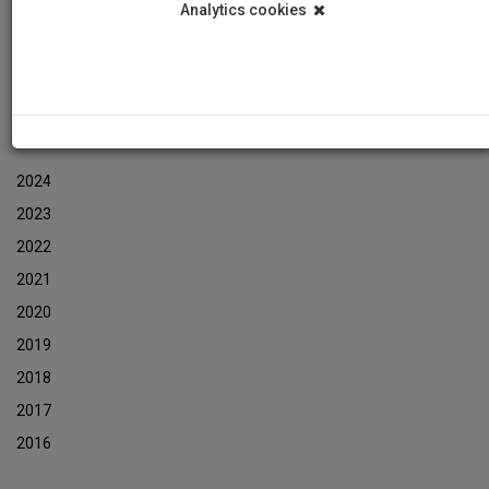
Analytics cookies
Εκδηλώσεις
Αρχείο Ενημερωτικών Δελτίων Εκδηλώσεων
ΑΡΧΕΙΟ ΕΚΔΗΛΩΣΕΩΝ
2024
2023
2022
2021
2020
2019
2018
2017
2016