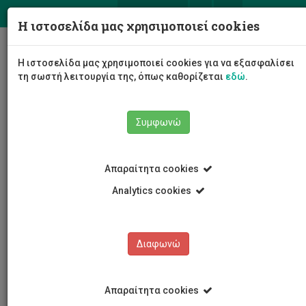
ΕΛ
EN
Η ιστοσελίδα μας χρησιμοποιεί cookies
Togg
Η ιστοσελίδα μας χρησιμοποιεί cookies για να εξασφαλίσει
navig
τη σωστή λειτουργία της, όπως καθορίζεται
εδώ
.
Συμφωνώ
Εκδηλώσεις
Λεπτομέρειες εκδήλωσης
Απαραίτητα cookies
Analytics cookies
Διαφωνώ
ΕΚΔΗΛΩΣΕΙΣ
Ημερολόγιο Εκδηλώσεων
Απαραίτητα cookies
Κρατήσεις αιθουσών