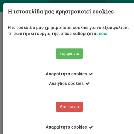
ΕΛ
EN
Η ιστοσελίδα μας χρησιμοποιεί cookies
Togg
Η ιστοσελίδα μας χρησιμοποιεί cookies για να εξασφαλίσει
navig
τη σωστή λειτουργία της, όπως καθορίζεται
εδώ
.
Συμφωνώ
Εκδηλώσεις
Λεπτομέρειες εκδήλωσης
Απαραίτητα cookies
Analytics cookies
Διαφωνώ
ΕΚΔΗΛΩΣΕΙΣ
Ημερολόγιο Εκδηλώσεων
Απαραίτητα cookies
Κρατήσεις αιθουσών