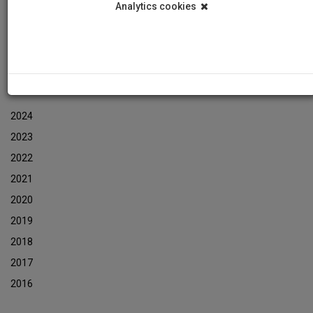
Analytics cookies
Εκδηλώσεις
Αρχείο Ενημερωτικών Δελτίων Εκδηλώσεων
ΑΡΧΕΙΟ ΕΚΔΗΛΩΣΕΩΝ
2024
2023
2022
2021
2020
2019
2018
2017
2016