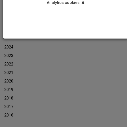
Analytics cookies
Εκδηλώσεις
Αρχείο Ενημερωτικών Δελτίων Εκδηλώσεων
ΑΡΧΕΙΟ ΕΚΔΗΛΩΣΕΩΝ
2024
2023
2022
2021
2020
2019
2018
2017
2016