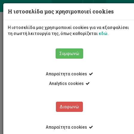
ΕΛ
EN
Η ιστοσελίδα μας χρησιμοποιεί cookies
Togg
Η ιστοσελίδα μας χρησιμοποιεί cookies για να εξασφαλίσει
navig
τη σωστή λειτουργία της, όπως καθορίζεται
εδώ
.
Συμφωνώ
Εκδηλώσεις
Λεπτομέρειες εκδήλωσης
Απαραίτητα cookies
Analytics cookies
Διαφωνώ
ΕΚΔΗΛΩΣΕΙΣ
Ημερολόγιο Εκδηλώσεων
Απαραίτητα cookies
Κρατήσεις αιθουσών