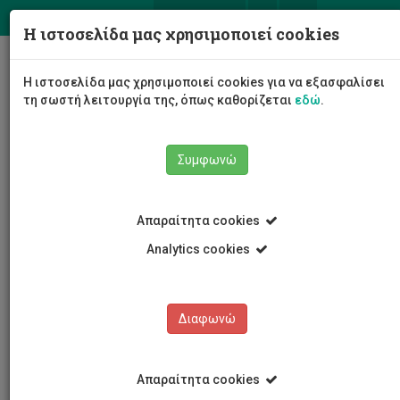
ΕΛ
EN
Η ιστοσελίδα μας χρησιμοποιεί cookies
Togg
Η ιστοσελίδα μας χρησιμοποιεί cookies για να εξασφαλίσει
navig
τη σωστή λειτουργία της, όπως καθορίζεται
εδώ
.
Συμφωνώ
Εκδηλώσεις
Λεπτομέρειες εκδήλωσης
Απαραίτητα cookies
Analytics cookies
Διαφωνώ
ΕΚΔΗΛΩΣΕΙΣ
Ημερολόγιο Εκδηλώσεων
Απαραίτητα cookies
Κρατήσεις αιθουσών