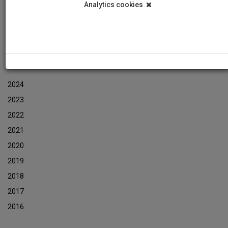
Analytics cookies
Εκδηλώσεις
Αρχείο Ενημερωτικών Δελτίων Εκδηλώσεων
ΑΡΧΕΙΟ ΕΚΔΗΛΩΣΕΩΝ
2024
2023
2022
2021
2020
2019
2018
2017
2016