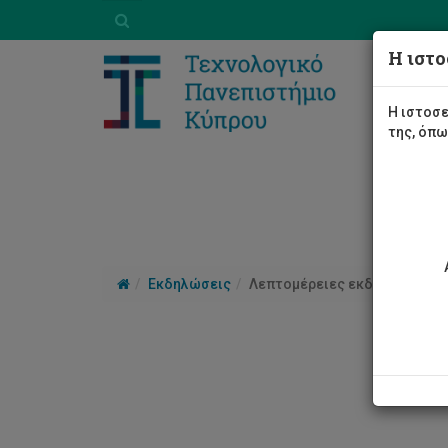
Η ιστο
Η ιστοσε
της, όπ
Εκδηλώσεις
Λεπτομέρειες εκδήλωσης
Cut