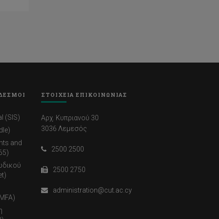
ΔΕΣΜΟΙ
ΣΤΟΙΧΕΙΑ ΕΠΙΚΟΙΝΩΝΙΑΣ
l (SIS)
Αρχ. Κυπριανού 30
3036 Λεμεσός
dle)
nts and
2500 2500
65)
ωδικού
2500 2750
t)
administration@cut.ac.cy
(MFA)
η