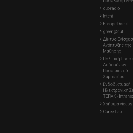
Πρόσβαση (VPN
cut-radio
Intent
Europe Direct
green@cut
Δίκτυο Ενίσχυσ
Ανάπτυξης της
Μάθησης
Πολιτική Προσ
Δεδομένων
Προσωπικού
Χαρακτήρα
Ενδοδικτυακή
Ηλεκτρονική Σ
ΤΕΠΑΚ - Intranet
Χρήσιμα videos
CareerLab