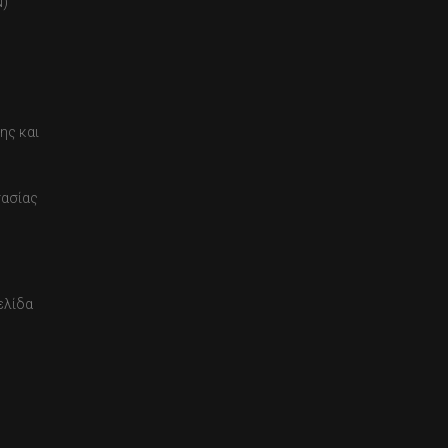
)
ης και
τασίας
ελίδα