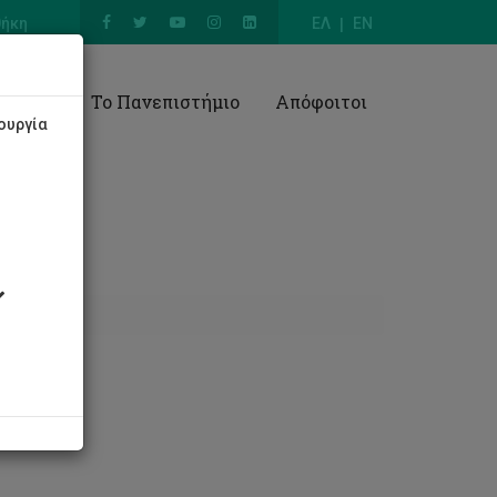
θήκη
ΕΛ
EN
Έρευνα
Το Πανεπιστήμιο
Απόφοιτοι
ουργία