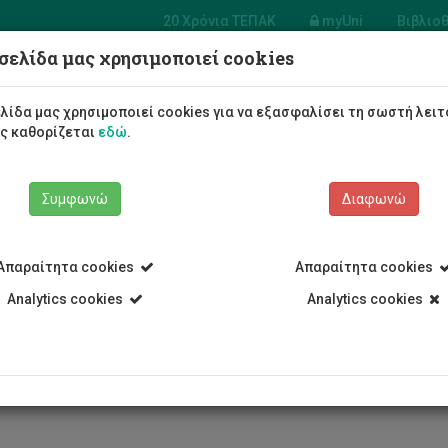
20 Χρόνια ΤΕΠΑΚ
myUni
Βιβλιο
σελίδα μας χρησιμοποιεί cookies
Φοιτητές/τριες
Σπουδές
λίδα μας χρησιμοποιεί cookies για να εξασφαλίσει τη σωστή λειτ
ως καθορίζεται
εδώ
.
Συμφωνώ
Διαφωνώ
Απαραίτητα cookies
Απαραίτητα cookies
Analytics cookies
Analytics cookies
 and Cook