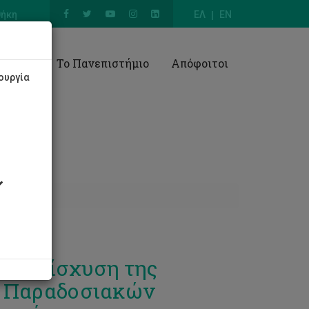
θήκη
ΕΛ
EN
Έρευνα
Το Πανεπιστήμιο
Απόφοιτοι
ουργία
αι Ενίσχυση της
ν Παραδοσιακών