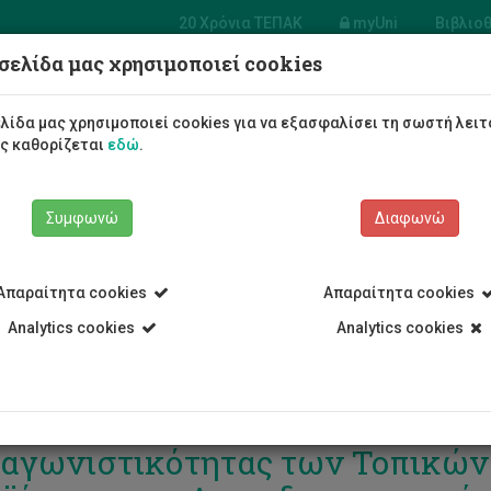
20 Χρόνια ΤΕΠΑΚ
myUni
Βιβλιο
σελίδα μας χρησιμοποιεί cookies
Φοιτητές/τριες
Σπουδές
λίδα μας χρησιμοποιεί cookies για να εξασφαλίσει τη σωστή λειτ
ως καθορίζεται
εδώ
.
Συμφωνώ
Διαφωνώ
Απαραίτητα cookies
Απαραίτητα cookies
Analytics cookies
Analytics cookies
γνώριση της Αυθεντικότητας κ
αγωνιστικότητας των Τοπικώ