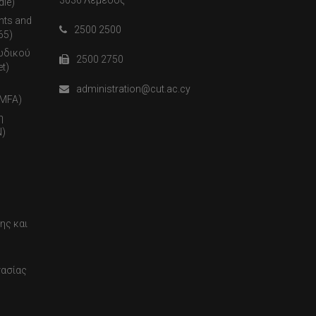
3036 Λεμεσός
dle)
nts and
2500 2500
65)
ωδικού
2500 2750
t)
administration@cut.ac.cy
(MFA)
η
)
ης και
τασίας