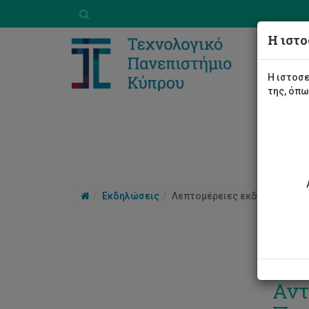
Η ιστο
Η ιστοσε
της, όπ
Εκδηλώσεις
Λεπτομέρειες εκδήλωσης
Ανα
Αντ