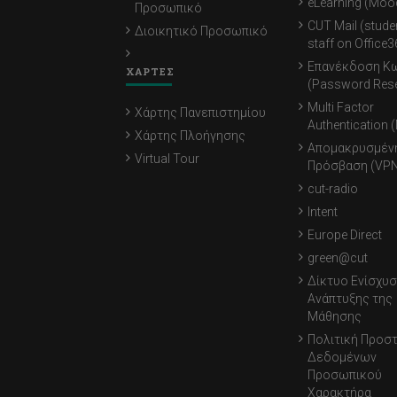
eLearning (Moo
Προσωπικό
CUT Mail (stude
Διοικητικό Προσωπικό
staff on Office3
Επανέκδοση Κ
ΧΑΡΤΕΣ
(Password Rese
Multi Factor
Χάρτης Πανεπιστημίου
Authentication 
Χάρτης Πλοήγησης
Απομακρυσμέν
Virtual Tour
Πρόσβαση (VPN
cut-radio
Intent
Europe Direct
green@cut
Δίκτυο Ενίσχυσ
Ανάπτυξης της
Μάθησης
Πολιτική Προσ
Δεδομένων
Προσωπικού
Χαρακτήρα