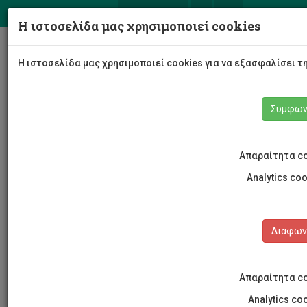
ΕΛ
EN
Η ιστοσελίδα μας χρησιμοποιεί cookies
Togg
Η ιστοσελίδα μας χρησιμοποιεί cookies για να εξασφαλίσει τ
navig
Συμφω
Απαραίτητα c
Εκδηλώσεις
Λεπτομέρειες εκδήλωσης
Analytics co
Διαφω
ΕΚΔΗΛΩΣΕΙΣ
Απαραίτητα c
Ημερολόγιο Εκδηλώσεων
Analytics co
Κρατήσεις αιθουσών