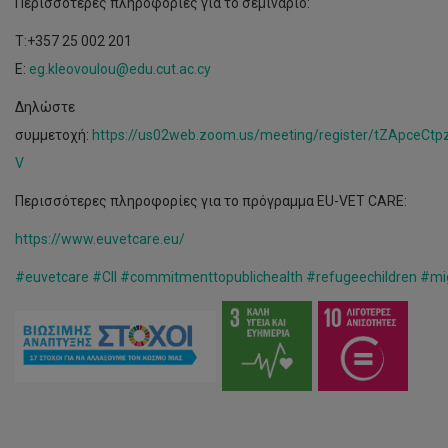
Περισσότερες πληροφορίες για το σεμινάριο:
T:+357 25 002 201
E:
eg.kleovoulou@edu.cut.ac.cy
Δηλώστε
συμμετοχή:
https://us02web.zoom.us/meeting/register/tZApceC
V
Περισσότερες πληροφορίες για το πρόγραμμα EU-VET CARE:
https://www.euvetcare.eu/
#euvetcare
#CII
#commitmenttopublichealth
#refugeechildren
#mig