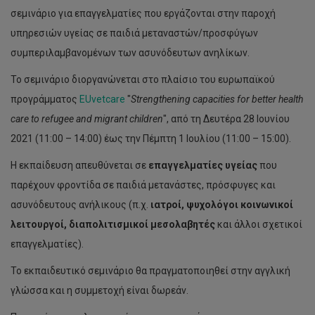
σεμινάριο για επαγγελματίες που εργάζονται στην παροχή
υπηρεσιών υγείας σε παιδιά μεταναστών/προσφύγων
συμπεριλαμβανομένων των ασυνόδευτων ανηλίκων.
Το σεμινάριο διοργανώνεται στο πλαίσιο του ευρωπαϊκού
προγράμματος
EUvetcare
"
Strengthening capacities for better health
care to refugee and migrant children
", από τη Δευτέρα 28 Ιουνίου
2021 (11:00 – 14:00) έως την Πέμπτη 1 Ιουλίου (11:00 – 15:00).
Η εκπαίδευση απευθύνεται σε
επαγγελματίες υγείας
που
παρέχουν φροντίδα σε παιδιά μετανάστες, πρόσφυγες και
ασυνόδευτους ανήλικους (π.χ.
ιατροί, ψυχολόγοι κοινωνικοί
λειτουργοί, διαπολιτισμικοί μεσολαβητές
και άλλοι σχετικοί
επαγγελματίες).
Το εκπαιδευτικό σεμινάριο θα πραγματοποιηθεί στην αγγλική
γλώσσα και η συμμετοχή είναι δωρεάν.