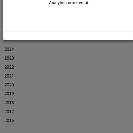
Analytics cookies
Εκδηλώσεις
Αρχείο Ενημερωτικών Δελτίων Εκδηλώσεων
ΑΡΧΕΙΟ ΕΚΔΗΛΩΣΕΩΝ
2024
2023
2022
2021
2020
2019
2018
2017
2016