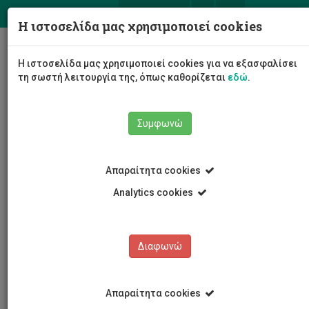
ΕΛ
EN
Η ιστοσελίδα μας χρησιμοποιεί cookies
Togg
Η ιστοσελίδα μας χρησιμοποιεί cookies για να εξασφαλίσει
navig
τη σωστή λειτουργία της, όπως καθορίζεται
εδώ
.
Συμφωνώ
Εκδηλώσεις
Λεπτομέρειες εκδήλωσης
Απαραίτητα cookies
Analytics cookies
Διαφωνώ
ΕΚΔΗΛΩΣΕΙΣ
Ημερολόγιο Εκδηλώσεων
Απαραίτητα cookies
Κρατήσεις αιθουσών