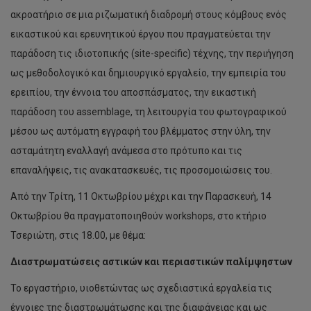
ακροατήριο σε μια ριζωματική διαδρομή στους κόμβους ενός
εικαστικού και ερευνητικού έργου που πραγματεύεται την
παράδοση τις ιδιοτοπικής (site-specific) τέχνης, την περιήγηση
ως μεθοδολογικό και δημιουργικό εργαλείο, την εμπειρία του
ερειπίου, την έννοια του αποσπάσματος, την εικαστική
παράδοση του assemblage, τη λειτουργία του φωτογραφικού
μέσου ως αυτόματη εγγραφή του βλέμματος στην ύλη, την
ασταμάτητη εναλλαγή ανάμεσα στο πρότυπο και τις
επαναλήψεις, τις ανακατασκευές, τις προσομοιώσεις του.
Από την Τρίτη, 11 Οκτωβρίου μέχρι και την Παρασκευή, 14
Οκτωβρίου θα πραγματοποιηθούν workshops, στο κτήριο
Τσεριώτη, στις 18.00, με θέμα:
∆ιαστρωματώσεις αστικών και περιαστικών παλίμψηστων
Το εργαστήριο, υιοθετώντας ως σχεδιαστικά εργαλεία τις
έννοιες της διαστρωμάτωσης και της διαφάνειας και ως