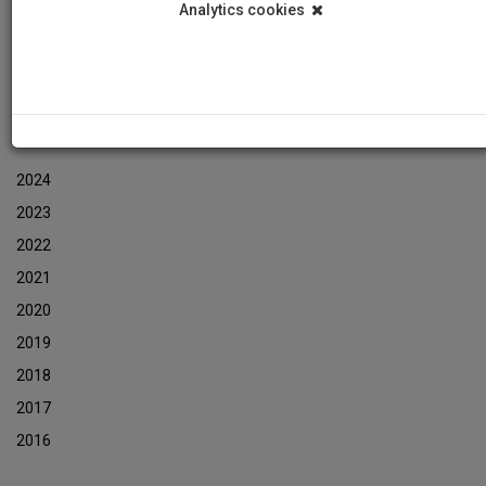
Analytics cookies
Εκδηλώσεις
Αρχείο Ενημερωτικών Δελτίων Εκδηλώσεων
ΑΡΧΕΙΟ ΕΚΔΗΛΩΣΕΩΝ
2024
2023
2022
2021
2020
2019
2018
2017
2016