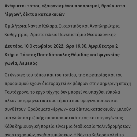
Ανέφικτοι τόποι, εξαφανισμένοι προορισμοί, θραύσματα
"έργων", δίκτυα κατασκευών
Ομιλήτρια
: Νάντια Καλαρά, Εικαστικός και Αναπληρώτρια
Καθηγήτρια, Αριστοτέλειο Πανεπιστήμιο Θεσσαλονίκης
Δευτέρα 10 Οκτωβρίου 2022, ώρα 19.30, Αμφιθέατρο 2
Κτήριο Τάσσος Παπαδόπουλος Θέμιδος και Ιφιγενείας
γωνία, Λεμεσός
Οι έννοιες του τόπου και του τοπίου, της αφετηρίας και του
προορισμού έχουν διαταραχτεί εκ βάθρων στην σημερινή εποχή.
Ταυτόχρονα, το έργο τέχνης δεν μπορεί να υπαχθεί εύκολα
πλέον σε ερμηνευτικά συστήματα που ομογενοποιούν και
συνθέτουν. Θραύσματα «έργων» και δίκτυα κατασκευών, μιλούν
μια γλώσσα ριζικής αποσπασματικότητας και ετερογένειας.
Kάθε δημιουργική πορεία είναι μια διαδικασία παλινδρομήσεων,
αναστοχασμών, αναδιατυπώσεων. Η Νάντια Καλαρά καλεί το