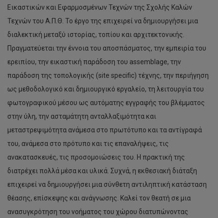
Εικαστικών και Εφαρμοσμένων Τεχνών της Σχολής Καλών
Τεχνών του Α.Π.Θ. Το έργο της επιχειρεί να δημιουργήσει μια
διαλεκτική μεταξύ ιστορίας, τοπίου και αρχιτεκτονικής.
Πραγματεύεται την έννοια του αποσπάσματος, την εμπειρία του
ερειπίου, την εικαστική παράδοση του assemblage, την
παράδοση της τοπολογικής (site specific) τέχνης, την περιήγηση
ως μεθοδολογικό και δημιουργικό εργαλείο, τη λειτουργία του
φωτογραφικού μέσου ως αυτόματης εγγραφής του βλέμματος
στην ύλη, την ασταμάτητη ανταλλαξιμότητα και
μεταστρεψιμότητα ανάμεσα στο πρωτότυπο και τα αντίγραφά
του, ανάμεσα στο πρότυπο και τις επαναλήψεις, τις
ανακατασκευές, τις προσομοιώσεις του. Η πρακτική της
διατρέχει πολλά μέσα και υλικά. Συχνά, η εκθεσιακή διάταξη
επιχειρεί να δημιουργήσει μια σύνθετη αντιληπτική κατάσταση
θέασης, επίσκεψης και ανάγνωσης. Καλεί τον θεατή σε μια
ανασυγκρότηση του νοήματος του χώρου διατυπώνοντας