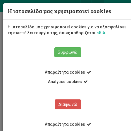
ΕΛ
EN
Η ιστοσελίδα μας χρησιμοποιεί cookies
Togg
Η ιστοσελίδα μας χρησιμοποιεί cookies για να εξασφαλίσει
navig
τη σωστή λειτουργία της, όπως καθορίζεται
εδώ
.
Συμφωνώ
Εκδηλώσεις
Λεπτομέρειες εκδήλωσης
Απαραίτητα cookies
Analytics cookies
Διαφωνώ
ΕΚΔΗΛΩΣΕΙΣ
Ημερολόγιο Εκδηλώσεων
Απαραίτητα cookies
Κρατήσεις αιθουσών