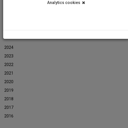
Analytics cookies
Εκδηλώσεις
Αρχείο Ενημερωτικών Δελτίων Εκδηλώσεων
ΑΡΧΕΙΟ ΕΚΔΗΛΩΣΕΩΝ
2024
2023
2022
2021
2020
2019
2018
2017
2016