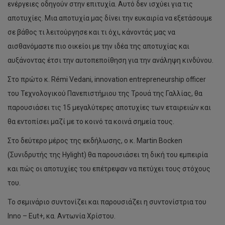
ενέργειες οδηγούν στην επιτυχία. Aυτό δεν ισχύει για τις
αποτυχίες. Μια αποτυχία μας δίνει την ευκαιρία να εξετάσουμε
σε βάθος τι λειτούργησε και τι όχι, κάνοντάς μας να
αισθανόμαστε πιο οικείοι με την ιδέα της αποτυχίας και
αυξάνοντας έτσι την αυτοπεποίθηση για την ανάληψη κινδύνου.
Στο πρώτο κ. Rémi Vedani, innovation entrepreneurship officer
του Τεχνολογικού Πανεπιστήμιου της Τρουά της Γαλλίας, θα
παρουσιάσει τις 15 μεγαλύτερες αποτυχίες των εταιρειών και
θα εντοπίσει μαζί με το κοινό τα κοινά σημεία τους.
Στο δεύτερο μέρος της εκδήλωσης, ο κ. Martin Bocken
(Συνιδρυτής της Hylight) θα παρουσιάσει τη δική του εμπειρία
και πώς οι αποτυχίες του επέτρεψαν να πετύχει τους στόχους
του.
Το σεμινάριο συντονίζει και παρουσιάζει η συντονίστρια του
Inno – Eut+, κα. Αντωνία Χρίστου.