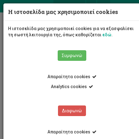
ΕΛ
EN
Η ιστοσελίδα μας χρησιμοποιεί cookies
Togg
Η ιστοσελίδα μας χρησιμοποιεί cookies για να εξασφαλίσει
navig
τη σωστή λειτουργία της, όπως καθορίζεται
εδώ
.
Συμφωνώ
Εκδηλώσεις
Λεπτομέρειες εκδήλωσης
Απαραίτητα cookies
Analytics cookies
Διαφωνώ
ΕΚΔΗΛΩΣΕΙΣ
Ημερολόγιο Εκδηλώσεων
Απαραίτητα cookies
Κρατήσεις αιθουσών