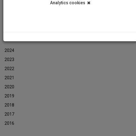
Analytics cookies
Εκδηλώσεις
Αρχείο Ενημερωτικών Δελτίων Εκδηλώσεων
ΑΡΧΕΙΟ ΕΚΔΗΛΩΣΕΩΝ
2024
2023
2022
2021
2020
2019
2018
2017
2016