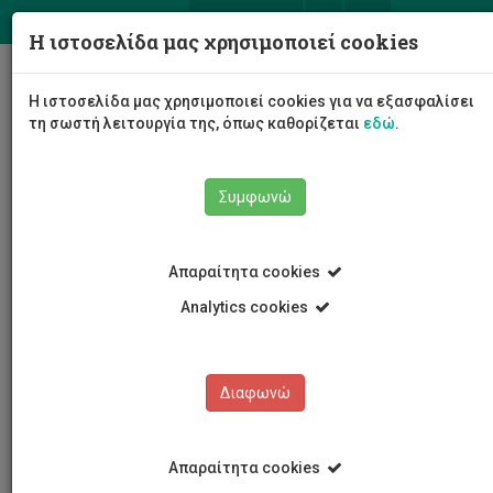
ΕΛ
EN
Η ιστοσελίδα μας χρησιμοποιεί cookies
Togg
Η ιστοσελίδα μας χρησιμοποιεί cookies για να εξασφαλίσει
navig
τη σωστή λειτουργία της, όπως καθορίζεται
εδώ
.
Συμφωνώ
Εκδηλώσεις
Λεπτομέρειες εκδήλωσης
Απαραίτητα cookies
Analytics cookies
Διαφωνώ
ΕΚΔΗΛΩΣΕΙΣ
Ημερολόγιο Εκδηλώσεων
Απαραίτητα cookies
Κρατήσεις αιθουσών