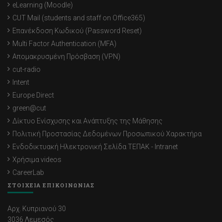
eLearning (Moodle)
CUT Mail (students and staff on Office365)
Επανέκδοση Κωδικού (Password Reset)
Multi Factor Authentication (MFA)
Απομακρυσμένη Πρόσβαση (VPN)
cut-radio
Intent
Europe Direct
green@cut
Δίκτυο Ενίσχυσης και Ανάπτυξης της Μάθησης
Πολιτική Προστασίας Δεδομένων Προσωπικού Χαρακτήρα
Ενδοδικτυακή Ηλεκτρονική Σελίδα ΤΕΠΑΚ - Intranet
Χρήσιμα videos
CareerLab
ΣΤΟΙΧΕΙΑ ΕΠΙΚΟΙΝΩΝΙΑΣ
Αρχ. Κυπριανού 30
3036 Λεμεσός