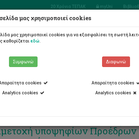
20 Χρόνια ΤΕΠΑΚ
myUni
Βιβλιο
σελίδα μας χρησιμοποιεί cookies
Φοιτητές/τριες
Σπουδές
λίδα μας χρησιμοποιεί cookies για να εξασφαλίσει τη σωστή λειτ
ως καθορίζεται
εδώ
.
Συμφωνώ
Διαφωνώ
Απαραίτητα cookies
Απαραίτητα cookies
Analytics cookies
Analytics cookies
ΑΚ: Συνεχίζονται οι ραδιοφωνι
μετοχή υποψηφίων Προέδρων κ