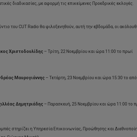
τικές διαδικασίες, με αφορμή τις επικείμενες Προεδρικές εκλογές.
ύντιο του CUT Radio θα φιλοξενηθούν, αυτή την εβδομάδα, οι ακόλου
ίκος Χριστοδουλίδης
– Τρίτη, 22 Νοεμβρίου και ώρα 11:00 το πρωί
νδρέας Μαυρογιάννης
– Τετάρτη, 23 Νοεμβρίου και ώρα 15:30 το απ
χιλλέας Δημητριάδης
– Παρασκευή, 25 Νοεμβρίου και ώρα 11:00 το 
ομπές στηρίζει η Υπηρεσία Επικοινωνίας, Προώθησης και Διεθνοποίη