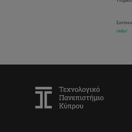
Υπηρεσί
Συντονι
radio/