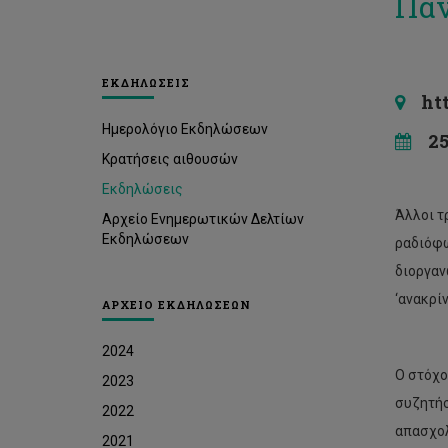
Παν
ΕΚΔΗΛΩΣΕΙΣ
http
Ημερολόγιο Εκδηλώσεων
25 
Κρατήσεις αιθουσών
Εκδηλώσεις
Άλλοι τ
Αρχείο Ενημερωτικών Δελτίων
Εκδηλώσεων
ραδιόφω
διοργαν
‘ανακρί
ΑΡΧΕΙΟ ΕΚΔΗΛΩΣΕΩΝ
2024
Ο στόχο
2023
συζητήσ
2022
απασχολ
2021