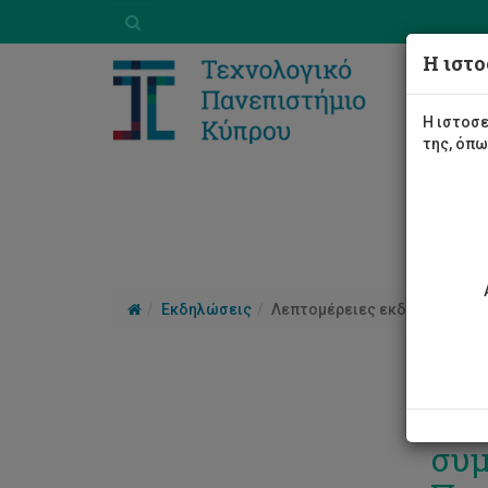
Η ιστο
Η ιστοσε
της, όπ
Εκδηλώσεις
Λεπτομέρειες εκδήλωσης
ΤΕΠ
συμ