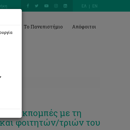
θήκη
ΕΛ
EN
Έρευνα
Το Πανεπιστήμιο
Απόφοιτοι
ουργία
κές εκπομπές με τη
αι φοιτητών/τριών του