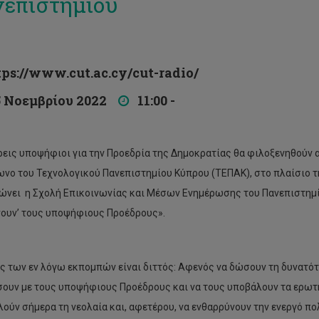
επιστημίου
s://www.cut.ac.cy/cut-radio/
Νοεμβρίου 2022
11:00 -
ρεις υποψήφιοι για την Προεδρία της Δημοκρατίας θα φιλοξενηθούν α
νο του Τεχνολογικού Πανεπιστημίου Κύπρου (ΤΕΠΑΚ), στο πλαίσιο
ώνει η Σχολή Επικοινωνίας και Μέσων Ενημέρωσης του Πανεπιστημίο
νουν’ τους υποψήφιους Προέδρους».
ς των εν λόγω εκπομπών είναι διττός: Αφενός να δώσουν τη δυνατότ
ουν με τους υποψήφιους Προέδρους και να τους υποβάλουν τα ερωτ
ούν σήμερα τη νεολαία και, αφετέρου, να ενθαρρύνουν την ενεργό πο