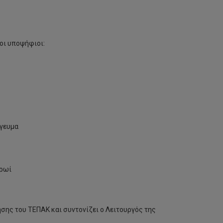
θοι υποψήφιοι:
όγευμα
πρωί
σης του ΤΕΠΑΚ και συντονίζει ο Λειτουργός της