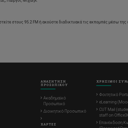
ας, Γιώργος Μιχαήλ.
στείτε στους 95.2 FM ή ακούστε διαδικτυακά τις εκπομπές μέσω της
ΑΝΑΖΗΤΗΣΗ
ΧΡΗΣΙΜΟΙ ΣΥΝ
ΠΡΟΣΩΠΙΚΟΥ
Φοιτητικό Porta
Ακαδημαϊκό
eLearning (Moo
Προσωπικό
CUT Mail (stude
Διοικητικό Προσωπικό
staff on Office3
Επανέκδοση Κ
ΧΑΡΤΕΣ