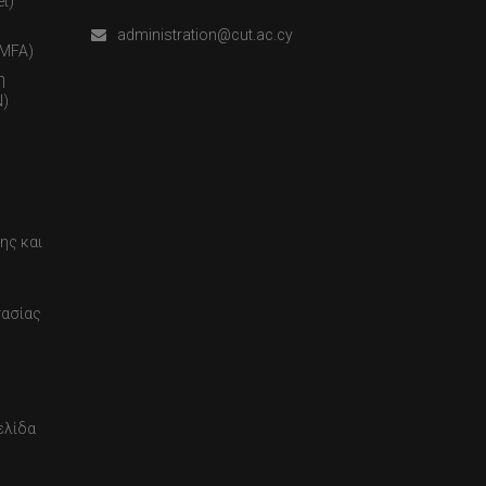
t)
administration@cut.ac.cy
(MFA)
η
)
ης και
τασίας
ελίδα