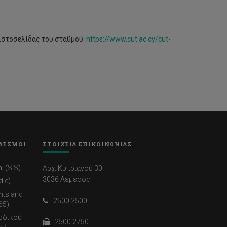
 ιστοσελίδας του σταθμού:
https://www.cut.ac.cy/cut-
ΔΕΣΜΟΙ
ΣΤΟΙΧΕΙΑ ΕΠΙΚΟΙΝΩΝΙΑΣ
l (SIS)
Αρχ. Κυπριανού 30
3036 Λεμεσός
dle)
nts and
2500 2500
65)
ωδικού
2500 2750