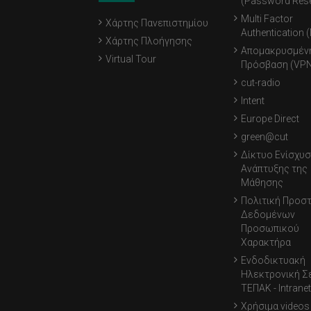
(Password Rese
Multi Factor
Χάρτης Πανεπιστημίου
Authentication 
Χάρτης Πλοήγησης
Απομακρυσμέν
Virtual Tour
Πρόσβαση (VPN
cut-radio
Intent
Europe Direct
green@cut
Δίκτυο Ενίσχυσ
Ανάπτυξης της
Μάθησης
Πολιτική Προσ
Δεδομένων
Προσωπικού
Χαρακτήρα
Ενδοδικτυακή
Ηλεκτρονική Σ
ΤΕΠΑΚ - Intranet
Χρήσιμα videos