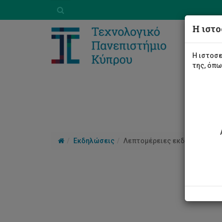
Η ιστο
Η ιστοσε
της, όπ
Εκδηλώσεις
Λεπτομέρειες εκδήλωσης
Έκθ