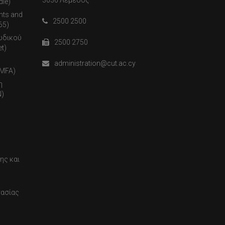
3036 Λεμεσός
dle)
nts and
2500 2500
65)
ωδικού
2500 2750
t)
administration@cut.ac.cy
(MFA)
η
)
ης και
τασίας