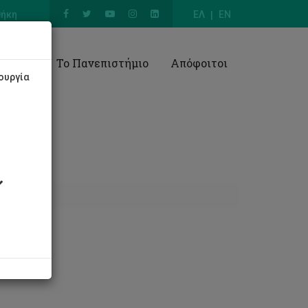
θήκη
ΕΛ
EN
Έρευνα
Το Πανεπιστήμιο
Απόφοιτοι
ουργία
23