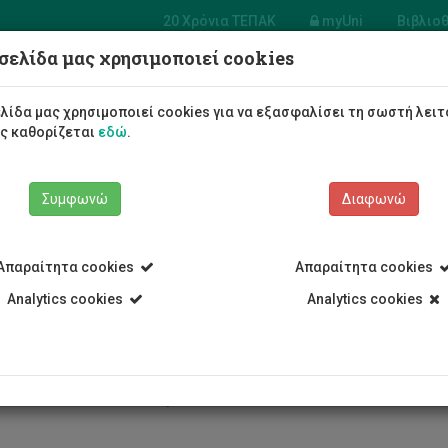
20 Χρόνια ΤΕΠΑΚ
myUni
Βιβλιο
σελίδα μας χρησιμοποιεί cookies
Φοιτητές/τριες
Σπουδές
λίδα μας χρησιμοποιεί cookies για να εξασφαλίσει τη σωστή λειτ
ως καθορίζεται
εδώ
.
Συμφωνώ
Διαφωνώ
Απαραίτητα cookies
Απαραίτητα cookies
Analytics cookies
Analytics cookies
εση τελειόφοιτων CUT OUT 20