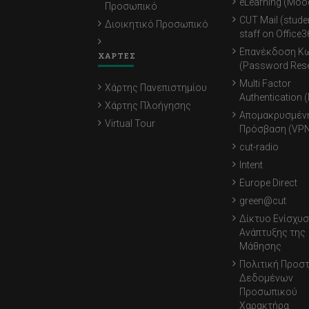
eLearning (Moo
Προσωπικό
CUT Mail (stude
Διοικητικό Προσωπικό
staff on Office3
Επανέκδοση Κ
ΧΑΡΤΕΣ
(Password Rese
Multi Factor
Χάρτης Πανεπιστημίου
Authentication 
Χάρτης Πλοήγησης
Απομακρυσμέν
Virtual Tour
Πρόσβαση (VPN
cut-radio
Intent
Europe Direct
green@cut
Δίκτυο Ενίσχυσ
Ανάπτυξης της
Μάθησης
Πολιτική Προσ
Δεδομένων
Προσωπικού
Χαρακτήρα