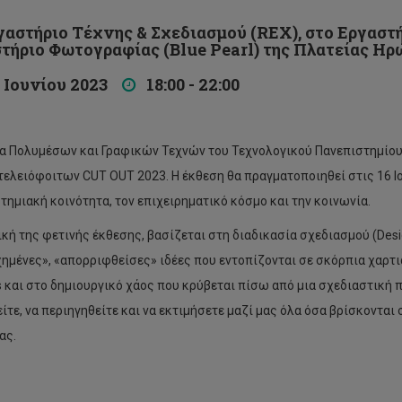
στήριο Τέχνης & Σχεδιασμού (REX), στο Εργαστήρ
τήριο Φωτογραφίας (Blue Pearl) της Πλατείας Η
Ιουνίου 2023
18:00 - 22:00
α Πολυμέσων και Γραφικών Τεχνών του Τεχνολογικού Πανεπιστημίου 
τελειόφοιτων CUT OUT 2023. Η έκθεση θα πραγματοποιηθεί στις 16 Ιο
τημιακή κοινότητα, τον επιχειρηματικό κόσμο και την κοινωνία.
ική της φετινής έκθεσης, βασίζεται στη διαδικασία σχεδιασμού (Desi
ημένες», «απορριφθείσες» ιδέες που εντοπίζονται σε σκόρπια χαρτιά
s και στο δημιουργικό χάος που κρύβεται πίσω από μια σχεδιαστική
δείτε, να περιηγηθείτε και να εκτιμήσετε μαζί μας όλα όσα βρίσκοντα
ας.