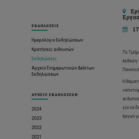
Εργα
Εργασ
ΕΚΔΗΛΩΣΕΙΣ
17 
Ημερολόγιο Εκδηλώσεων
Κρατήσεις αιθουσών
Το Τμήμ
Εκδηλώσεις
έκθεση 
Αρχείο Ενημερωτικών Δελτίων
Πανεπισ
Εκδηλώσεων
Η θεματ
«αποτυχ
ΑΡΧΕΙΟ ΕΚΔΗΛΩΣΕΩΝ
arduino
για να 
2024
έργων μ
2023
2022
2021