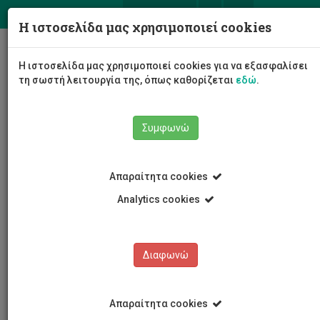
ΕΛ
EN
Η ιστοσελίδα μας χρησιμοποιεί cookies
Togg
Η ιστοσελίδα μας χρησιμοποιεί cookies για να εξασφαλίσει
navig
τη σωστή λειτουργία της, όπως καθορίζεται
εδώ
.
Συμφωνώ
Εκδηλώσεις
Λεπτομέρειες εκδήλωσης
Απαραίτητα cookies
Analytics cookies
Διαφωνώ
ΕΚΔΗΛΩΣΕΙΣ
Ημερολόγιο Εκδηλώσεων
Απαραίτητα cookies
Κρατήσεις αιθουσών