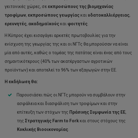
γειτονικές χώρες, σε
εκπροσώπους της βιομηχανίας
τροφίμων
,
εκπροσώπους γεωργίας
και
υδατοκαλλιέργειας
,
ερευνητές
,
ακαδημαϊκούς
και
φοιτητές
.
Η Κύπρος έχει εισαγάγει αρκετές πρωτοβουλίες για την
ενίσχυση της γεωργίας της και οι ΝΓΤς θα μπορούσαν να είναι
μία από αυτές, καθώς ο τομέας της πατάτας είναι ένας από τους
σημαντικότερους (40% των ακατέργαστων αγροτικών
προϊόντων) και αποτελεί το 96% των εξαγωγών στην ΕΕ.
Η εκδήλωση θα:
Παρουσιάσει πώς οι ΝΓΤς μπορούν να συμβάλουν στην
ασφάλεια και διασφάλιση των τροφίμων και στην
επίτευξη των στόχων της
Πράσινης Συμφωνία της ΕΕ
,
της
Στρατηγικής Farm to Fork
και στους στόχους της
Κυκλικής Βιοοικονομίας
.