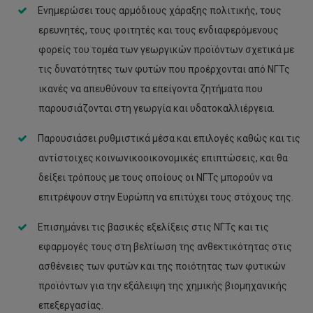
Ενημερώσει τους αρμόδιους χάραξης πολιτικής, τους
ερευνητές, τους φοιτητές και τους ενδιαφερόμενους
φορείς του τομέα των γεωργικών προϊόντων σχετικά με
τις δυνατότητες των φυτών που προέρχονται από ΝΓΤς
ικανές να απευθύνουν τα επείγοντα ζητήματα που
παρουσιάζονται στη γεωργία και υδατοκαλλιέργεια.
Παρουσιάσει ρυθμιστικά μέσα και επιλογές καθώς και τις
αντίστοιχες κοινωνικοοικονομικές επιπτώσεις, και θα
δείξει τρόπους με τους οποίους οι ΝΓΤς μπορούν να
επιτρέψουν στην Ευρώπη να επιτύχει τους στόχους της.
Επισημάνει τις βασικές εξελίξεις στις ΝΓΤς και τις
εφαρμογές τους στη βελτίωση της ανθεκτικότητας στις
ασθένειες των φυτών και της ποιότητας των φυτικών
προϊόντων για την εξάλειψη της χημικής βιομηχανικής
επεξεργασίας.