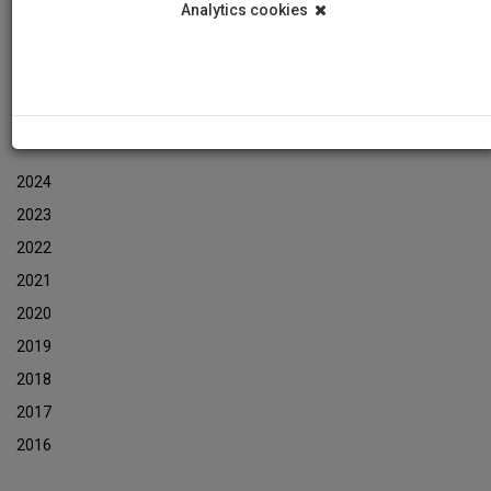
Analytics cookies
Εκδηλώσεις
Αρχείο Ενημερωτικών Δελτίων Εκδηλώσεων
ΑΡΧΕΙΟ ΕΚΔΗΛΩΣΕΩΝ
2024
2023
2022
2021
2020
2019
2018
2017
2016