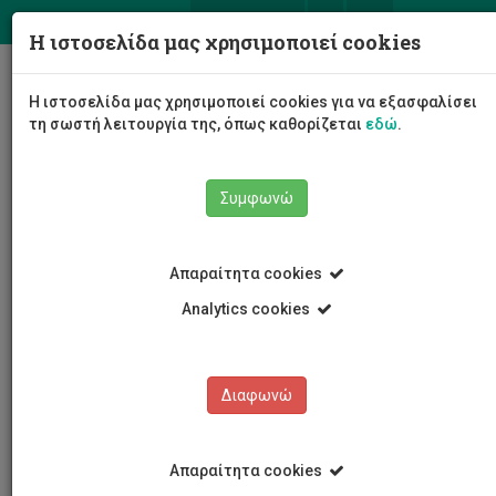
ΕΛ
EN
Η ιστοσελίδα μας χρησιμοποιεί cookies
Togg
Η ιστοσελίδα μας χρησιμοποιεί cookies για να εξασφαλίσει
navig
τη σωστή λειτουργία της, όπως καθορίζεται
εδώ
.
Συμφωνώ
Εκδηλώσεις
Λεπτομέρειες εκδήλωσης
Απαραίτητα cookies
Analytics cookies
Διαφωνώ
ΕΚΔΗΛΩΣΕΙΣ
Ημερολόγιο Εκδηλώσεων
Απαραίτητα cookies
Κρατήσεις αιθουσών