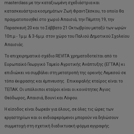
masterclass με την καταξιωμένη σχεδιάστρια και
κατασκευάστρια κοσμημάτων Ζωή Φραντζέσκου, το οποίο θα
πραγματοποιηθεί στο χωριό Απαισιά, την Πέμπτη 19, την
Παρασκευή 20 και το Σάββατο 21 Οκτωβρίου μεταξύ των ωρών
10π.μ.- 1μ.μ. & 3-6μ.μ. στον χώρο του Παλιού Δημοτικού Σχολείου
Απαισιάς.
Το επιχειρηματικό σχέδιο REVITA χρηματοδοτείται από το
Ευρωπαϊκό Γεωργικό Ταμείο Αγροτικής Ανάπτυξης (ΕΓΤΑΑ) κι
επιδιώκει να συμβάλει στη μετατροπή της ορεινής Λεμεσού σε
τόπο έκφρασης και έμπνευσης. Επικεφαλής εταίρος είναι το
ΤΕΠΑΚ. Οι υπόλοιποι εταίροι είναι οι κοινότητες Άγιος
Θεόδωρος, Απαισιά, Βουνί και Λόφου.
Η είσοδος είναι δωρεάν για όλους, σε όλες τις ώρες των
εργαστηρίων και οι ενδιαφερόμενοι μπορούν να δηλώσουν
συμμετοχή στη σχετική διαδικτυακή φόρμα εγγραφής.