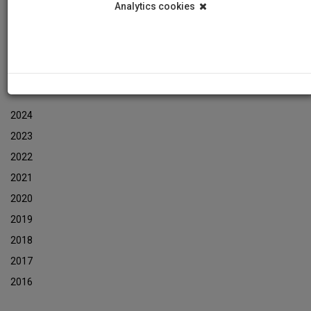
Analytics cookies
Εκδηλώσεις
Αρχείο Ενημερωτικών Δελτίων Εκδηλώσεων
ΑΡΧΕΙΟ ΕΚΔΗΛΩΣΕΩΝ
2024
2023
2022
2021
2020
2019
2018
2017
2016