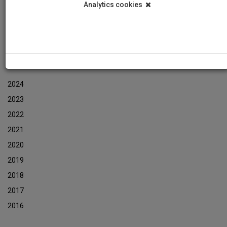
Analytics cookies
Εκδηλώσεις
Αρχείο Ενημερωτικών Δελτίων Εκδηλώσεων
ΑΡΧΕΙΟ ΕΚΔΗΛΩΣΕΩΝ
2024
2023
2022
2021
2020
2019
2018
2017
2016