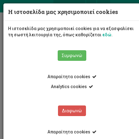
ΕΛ
EN
Η ιστοσελίδα μας χρησιμοποιεί cookies
Togg
Η ιστοσελίδα μας χρησιμοποιεί cookies για να εξασφαλίσει
navig
τη σωστή λειτουργία της, όπως καθορίζεται
εδώ
.
Συμφωνώ
Εκδηλώσεις
Λεπτομέρειες εκδήλωσης
Απαραίτητα cookies
Analytics cookies
Διαφωνώ
ΕΚΔΗΛΩΣΕΙΣ
Ημερολόγιο Εκδηλώσεων
Απαραίτητα cookies
Κρατήσεις αιθουσών