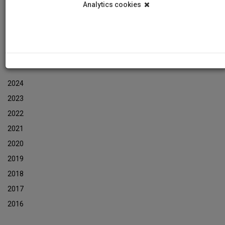
Analytics cookies
Εκδηλώσεις
Αρχείο Ενημερωτικών Δελτίων Εκδηλώσεων
ΑΡΧΕΙΟ ΕΚΔΗΛΩΣΕΩΝ
2024
2023
2022
2021
2020
2019
2018
2017
2016