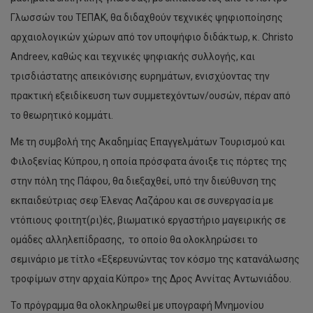
Γλωσσών του ΤΕΠΑΚ, θα διδαχθούν τεχνικές ψηφιοποίησης
αρχαιολογικών χώρων από τον υποψήφιο διδάκτωρ, κ. Christo
Andreev, καθώς και τεχνικές ψηφιακής συλλογής, και
τρισδιάστατης απεικόνισης ευρημάτων, ενισχύοντας την
πρακτική εξειδίκευση των συμμετεχόντων/ουσών, πέραν από
το θεωρητικό κομμάτι.
Με τη συμβολή της Ακαδημίας Επαγγελμάτων Τουρισμού και
Φιλοξενίας Κύπρου, η οποία πρόσφατα άνοιξε τις πόρτες της
στην πόλη της Πάφου, θα διεξαχθεί, υπό την διεύθυνση της
εκπαιδεύτριας σεφ Έλενας Λαζάρου και σε συνεργασία με
ντόπιους φοιτητ(ρι)ές, βιωματικό εργαστήριο μαγειρικής σε
ομάδες αλληλεπίδρασης, το οποίο θα ολοκληρώσει το
σεμινάριο με τίτλο «Εξερευνώντας τον κόσμο της κατανάλωσης
τροφίμων στην αρχαία Κύπρο» της Δρος Αννίτας Αντωνιάδου.
Το πρόγραμμα θα ολοκληρωθεί με υπογραφή Μνημονίου