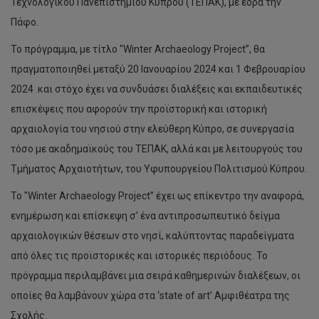
Τεχνολογικού Πανεπιστημίου Κύπρου (ΤΕΠΑΚ), με έδρα την
Πάφο.
Το πρόγραμμα, με τίτλο "Winter Archaeology Project”, θα
πραγματοποιηθεί μεταξύ 20 Ιανουαρίου 2024 και 1 Φεβρουαρίου
2024 και στόχο έχει να συνδυάσει διαλέξεις και εκπαιδευτικές
επισκέψεις που αφορούν την προϊστορική και ιστορική
αρχαιολογία του νησιού στην ελεύθερη Κύπρο, σε συνεργασία
τόσο με ακαδημαϊκούς του ΤΕΠΑΚ, αλλά και με λειτουργούς του
Τμήματος Αρχαιοτήτων, του Υφυπουργείου Πολιτισμού Κύπρου.
Το "Winter Archaeology Project” έχει ως επίκεντρο την αναφορά,
ενημέρωση και επίσκεψη σ’ ένα αντιπροσωπευτικό δείγμα
αρχαιολογικών θέσεων στο νησί, καλύπτοντας παραδείγματα
από όλες τις προϊστορικές και ιστορικές περιόδους. Το
πρόγραμμα περιλαμβάνει μια σειρά καθημερινών διαλέξεων, οι
οποίες θα λαμβάνουν χώρα στα ‘state of art’ Αμφιθέατρα της
Σχολής.