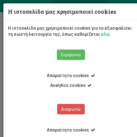
ΕΛ
EN
Η ιστοσελίδα μας χρησιμοποιεί cookies
Togg
Η ιστοσελίδα μας χρησιμοποιεί cookies για να εξασφαλίσει
navig
τη σωστή λειτουργία της, όπως καθορίζεται
εδώ
.
Συμφωνώ
Εκδηλώσεις
Λεπτομέρειες εκδήλωσης
Απαραίτητα cookies
Analytics cookies
Διαφωνώ
ΕΚΔΗΛΩΣΕΙΣ
Ημερολόγιο Εκδηλώσεων
Απαραίτητα cookies
Κρατήσεις αιθουσών