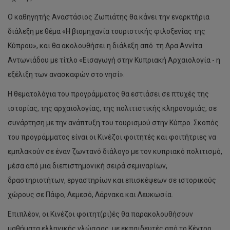
Ο καθηγητής Αναστάσιος Ζωπιάτης θα κάνει την εναρκτήρια
διάλεξη με θέμα «Η βιομηχανία τουριστικής φιλοξενίας της
Κύπρου», και θα ακολουθήσει η διάλεξη από τη Δρα Αννίτα
Αντωνιάδου με τίτλο «Εισαγωγή στην Κυπριακή Αρχαιολογία - η
εξέλιξη των ανασκαφών στο νησί».
Η θεματολόγια του προγράμματος θα εστιάσει σε πτυχές της
ιστορίας, της αρχαιολογίας, της πολιτιστικής κληρονομιάς, σε
συνάρτηση με την ανάπτυξη του τουρισμού στην Κύπρο. Σκοπός
του προγράμματος είναι οι Κινέζοι φοιτητές και φοιτήτριες να
εμπλακούν σε έναν ζωντανό διάλογο με τον κυπριακό πολιτισμό,
μέσα από μια διεπιστημονική σειρά σεμιναρίων,
δραστηριοτήτων, εργαστηρίων και επισκέψεων σε ιστορικούς
χώρους σε Πάφο, Λεμεσό, Λάρνακα και Λευκωσία.
Επιπλέον, οι Κινέζοι φοιτητ(ρι)ές θα παρακολουθήσουν
μαθήματα ελληνικής γλώσσας, με εκπαιδευτές από το Κέντρο