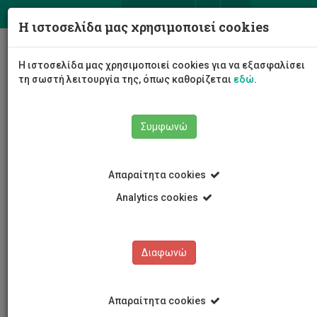
ΕΛ
EN
Η ιστοσελίδα μας χρησιμοποιεί cookies
Togg
Η ιστοσελίδα μας χρησιμοποιεί cookies για να εξασφαλίσει
navig
τη σωστή λειτουργία της, όπως καθορίζεται
εδώ
.
Συμφωνώ
Εκδηλώσεις
Λεπτομέρειες εκδήλωσης
Απαραίτητα cookies
Analytics cookies
Διαφωνώ
ΕΚΔΗΛΩΣΕΙΣ
Ημερολόγιο Εκδηλώσεων
Απαραίτητα cookies
Κρατήσεις αιθουσών