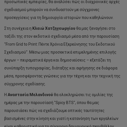
προσωπικές εμπειρίες, θα αναλύσει πώς οι διαχρονικές αρχές
σχεδιασμού μπορούν να συνδυαστούν με σύγχρονες
προσεγγίσεις για τη δημιουργία ιστοριών που καθηλώνουν.
Στη συνέχεια η
Κλειώ Χατζηγεωργίου
θα μας ξεναγήσει στο
ταξίδι της στον εκδοτικό σχεδιασμό μέσα από την παρουσίαση
"From Grid to Print: Πέντε Χρόνια Εξερεύνησης του Εκδοτικού
Σχεδιασμού". Μέσω μιας προσεκτικά επιμελημένης επιλογής
έργων – πειραματικά έργα και δημοσιεύσεις – εξετάζει τη
συνύπαρξη τυπογραφίας, διάταξης και αφήγησης σε διάφορα
μέσα, προσφέροντας γνώσεις για την τέχνη και την τεχνική της
σύγχρονης σχεδίασης.
Η
Αναστασία Μελανδινού
θα ολοκληρώσει τις ομιλίες της
ημέρας με την παρουσίασή "Spicy BTS", όπου θα μας
παρουσιάσει πώς να σχεδιάζουμε οπτικές ταυτότητες
βασισμένες στην κίνηση και γιατί η κατανόηση των εργαλείων
είναι καθοριστική για το σύγχρονο δημιουργικό περιβάλλον.