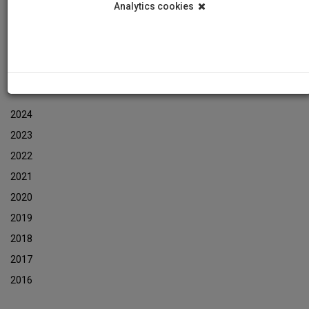
Analytics cookies
Εκδηλώσεις
Αρχείο Ενημερωτικών Δελτίων Εκδηλώσεων
ΑΡΧΕΙΟ ΕΚΔΗΛΩΣΕΩΝ
2024
2023
2022
2021
2020
2019
2018
2017
2016