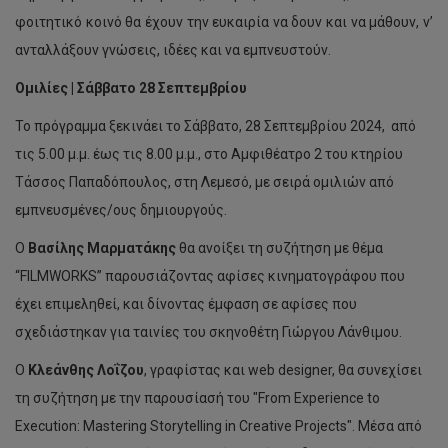
φοιτητικό κοινό θα έχουν την ευκαιρία να δουν και να μάθουν, ν’
ανταλλάξουν γνώσεις, ιδέες και να εμπνευστούν.
Ομιλίες | Σάββατο 28 Σεπτεμβρίου
Το πρόγραμμα ξεκινάει το Σάββατο, 28 Σεπτεμβρίου 2024, από
τις 5.00 μ.μ. έως τις 8.00 μ.μ., στο Αμφιθέατρο 2 του κτηρίου
Τάσσος Παπαδόπουλος, στη Λεμεσό, με σειρά ομιλιών από
εμπνευσμένες/ους δημιουργούς.
Ο
Βασίλης Μαρματάκης
θα ανοίξει τη συζήτηση με θέμα
“FILMWORKS” παρουσιάζοντας αφίσες κινηματογράφου που
έχει επιμεληθεί, και δίνοντας έμφαση σε αφίσες που
σχεδιάστηκαν για ταινίες του σκηνοθέτη Γιώργου Λάνθιμου.
Ο
Κλεάνθης Λοΐζου
, γραφίστας και web designer, θα συνεχίσει
τη συζήτηση με την παρουσίασή του "From Experience to
Execution: Mastering Storytelling in Creative Projects". Μέσα από