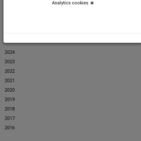
Analytics cookies
Εκδηλώσεις
Αρχείο Ενημερωτικών Δελτίων Εκδηλώσεων
ΑΡΧΕΙΟ ΕΚΔΗΛΩΣΕΩΝ
2024
2023
2022
2021
2020
2019
2018
2017
2016