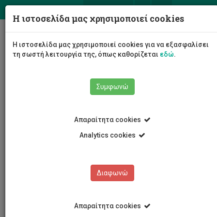
ΕΛ
EN
Η ιστοσελίδα μας χρησιμοποιεί cookies
Togg
Η ιστοσελίδα μας χρησιμοποιεί cookies για να εξασφαλίσει
navig
τη σωστή λειτουργία της, όπως καθορίζεται
εδώ
.
Συμφωνώ
Εκδηλώσεις
Λεπτομέρειες εκδήλωσης
Απαραίτητα cookies
Analytics cookies
Διαφωνώ
ΕΚΔΗΛΩΣΕΙΣ
Ημερολόγιο Εκδηλώσεων
Απαραίτητα cookies
Κρατήσεις αιθουσών