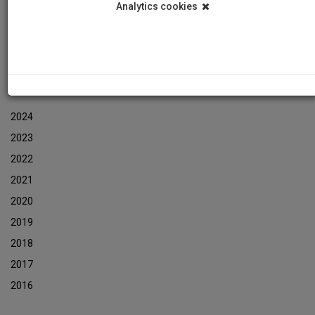
Analytics cookies
Εκδηλώσεις
Αρχείο Ενημερωτικών Δελτίων Εκδηλώσεων
ΑΡΧΕΙΟ ΕΚΔΗΛΩΣΕΩΝ
2024
2023
2022
2021
2020
2019
2018
2017
2016