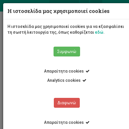
ΕΛ
EN
Η ιστοσελίδα μας χρησιμοποιεί cookies
Togg
Η ιστοσελίδα μας χρησιμοποιεί cookies για να εξασφαλίσει
navig
τη σωστή λειτουργία της, όπως καθορίζεται
εδώ
.
Συμφωνώ
Εκδηλώσεις
Λεπτομέρειες εκδήλωσης
Απαραίτητα cookies
Analytics cookies
Διαφωνώ
ΕΚΔΗΛΩΣΕΙΣ
Ημερολόγιο Εκδηλώσεων
Απαραίτητα cookies
Κρατήσεις αιθουσών