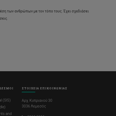
σχέση των ανθρώπων με τον τόπο τους. Έχει σχεδιάσει
σεις.
ΔΕΣΜΟΙ
ΣΤΟΙΧΕΙΑ ΕΠΙΚΟΙΝΩΝΙΑΣ
l (SIS)
Αρχ. Κυπριανού 30
3036 Λεμεσός
dle)
nts and