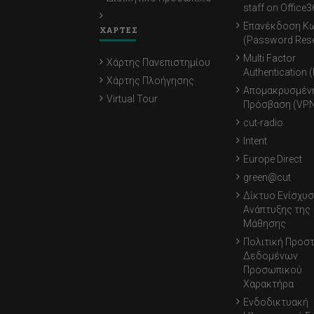
staff on Office3
Επανέκδοση Κ
ΧΑΡΤΕΣ
(Password Rese
Multi Factor
Χάρτης Πανεπιστημίου
Authentication 
Χάρτης Πλοήγησης
Απομακρυσμέν
Virtual Tour
Πρόσβαση (VPN
cut-radio
Intent
Europe Direct
green@cut
Δίκτυο Ενίσχυσ
Ανάπτυξης της
Μάθησης
Πολιτική Προσ
Δεδομένων
Προσωπικού
Χαρακτήρα
Ενδοδικτυακή