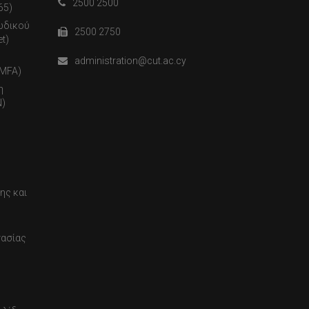
2500 2500
65)
ωδικού
2500 2750
t)
administration@cut.ac.cy
(MFA)
η
)
ης και
τασίας