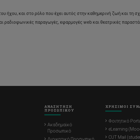
του ήχου, και στο ρόλο που έχει αυτός στην καθημερινή ζωή και τη 
και ραδιοφωνικές παραγωγές, εφαρμογές web και θεατρικές παραστά
ΑΝΑΖΗΤΗΣΗ
ΧΡΗΣΙΜΟΙ ΣΥΝ
ΠΡΟΣΩΠΙΚΟΥ
Φοιτητικό Porta
Ακαδημαϊκό
eLearning (Moo
Προσωπικό
CUT Mail (stude
Διοικητικό Προσωπικό