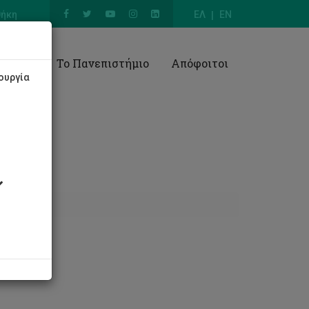
θήκη
ΕΛ
EN
Έρευνα
Το Πανεπιστήμιο
Απόφοιτοι
ουργία