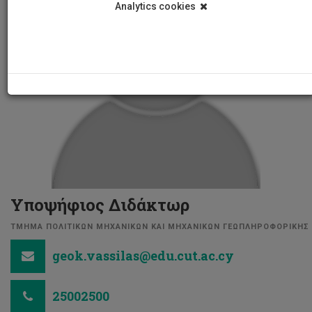
Analytics cookies
Υποψήφιος Διδάκτωρ
ΤΜΗΜΑ ΠΟΛΙΤΙΚΩΝ ΜΗΧΑΝΙΚΩΝ ΚΑΙ ΜΗΧΑΝΙΚΩΝ ΓΕΩΠΛΗΡΟΦΟΡΙΚΗΣ
geok.vassilas@edu.cut.ac.cy
25002500