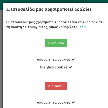
ΕΛ
EN
Η ιστοσελίδα μας χρησιμοποιεί cookies
Togg
Η ιστοσελίδα μας χρησιμοποιεί cookies για να εξασφαλίσει
navig
τη σωστή λειτουργία της, όπως καθορίζεται
εδώ
.
Σχολές
Σχολή Μηχανικής και Τεχνολογίας
Συμφωνώ
Τμήμα Πολιτικών Μηχανικών και Μηχανικών
Γεωπληροφορικής
Προσωπικό
Γεώργιος Βασίλας
Απαραίτητα cookies
Analytics cookies
Γεώργιος Βασίλας
Διαφωνώ
Απαραίτητα cookies