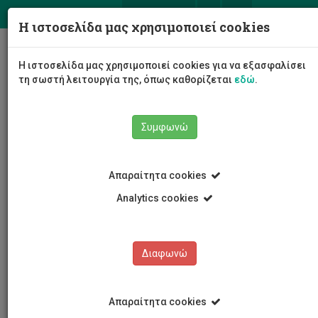
ΕΛ
EN
Η ιστοσελίδα μας χρησιμοποιεί cookies
Togg
Η ιστοσελίδα μας χρησιμοποιεί cookies για να εξασφαλίσει
navig
τη σωστή λειτουργία της, όπως καθορίζεται
εδώ
.
Σχολές
Σχολή Μηχανικής και Τεχνολογίας
Συμφωνώ
Τμήμα Πολιτικών Μηχανικών και Μηχανικών
Γεωπληροφορικής
Προσωπικό
Κυριάκος Μιχαηλίδης
Απαραίτητα cookies
Analytics cookies
Κυριάκος Μιχαηλίδης
Διαφωνώ
Απαραίτητα cookies