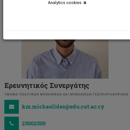
Analytics cookies
Ερευνητικός Συνεργάτης
ΤΜΗΜΑ ΠΟΛΙΤΙΚΩΝ ΜΗΧΑΝΙΚΩΝ ΚΑΙ ΜΗΧΑΝΙΚΩΝ ΓΕΩΠΛΗΡΟΦΟΡΙΚΗΣ
km.michaelides@edu.cut.ac.cy
25002500