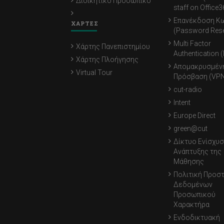
Διοικητικό Προσωπικό
staff on Office3
Επανέκδοση Κ
ΧΑΡΤΕΣ
(Password Rese
Multi Factor
Χάρτης Πανεπιστημίου
Authentication 
Χάρτης Πλοήγησης
Απομακρυσμέν
Virtual Tour
Πρόσβαση (VPN
cut-radio
Intent
Europe Direct
green@cut
Δίκτυο Ενίσχυσ
Ανάπτυξης της
Μάθησης
Πολιτική Προσ
Δεδομένων
Προσωπικού
Χαρακτήρα
Ενδοδικτυακή