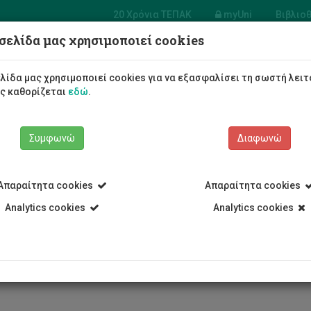
20 Χρόνια ΤΕΠΑΚ
myUni
Βιβλιο
σελίδα μας χρησιμοποιεί cookies
 Πολιτικών
ικών και Μηχανικών
λίδα μας χρησιμοποιεί cookies για να εξασφαλίσει τη σωστή λειτ
ληροφορικής
ως καθορίζεται
εδώ
.
Φοιτητές/τριες
Σπουδές
Συμφωνώ
Διαφωνώ
Απαραίτητα cookies
Απαραίτητα cookies
Analytics cookies
Analytics cookies
Τμήμα Πολιτικών Μηχανικών και Μηχανικών Γεωπληροφορικής