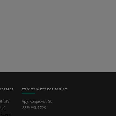
ΔΕΣΜΟΙ
ΣΤΟΙΧΕΙΑ ΕΠΙΚΟΙΝΩΝΙΑΣ
l (SIS)
Αρχ. Κυπριανού 30
3036 Λεμεσός
dle)
nts and