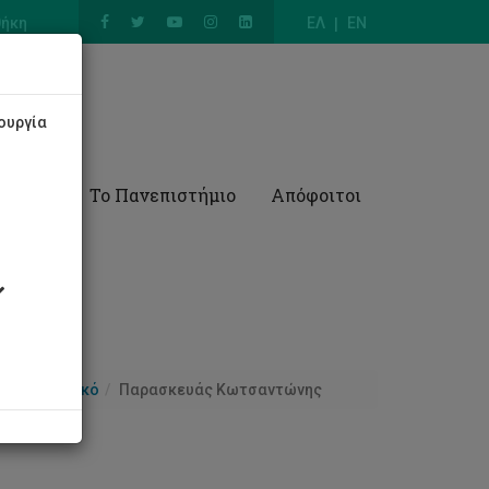
θήκη
ΕΛ
EN
ουργία
Έρευνα
Το Πανεπιστήμιο
Απόφοιτοι
Προσωπικό
Παρασκευάς Κωτσαντώνης