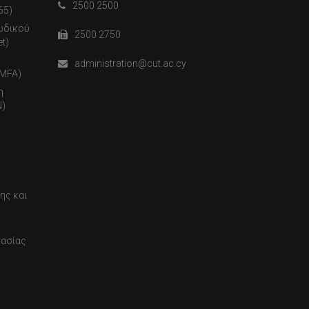
2500 2500
65)
ωδικού
2500 2750
t)
administration@cut.ac.cy
(MFA)
η
)
ης και
τασίας