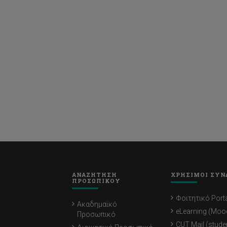
ΑΝΑΖΗΤΗΣΗ
ΧΡΗΣΙΜΟΙ ΣΥΝ
ΠΡΟΣΩΠΙΚΟΥ
Φοιτητικό Porta
Ακαδημαϊκό
eLearning (Moo
Προσωπικό
CUT Mail (stude