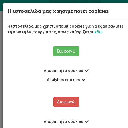
ΕΛ
EN
Η ιστοσελίδα μας χρησιμοποιεί cookies
Togg
Η ιστοσελίδα μας χρησιμοποιεί cookies για να εξασφαλίσει
navig
τη σωστή λειτουργία της, όπως καθορίζεται
εδώ
.
Σχολές
Σχολή Μηχανικής και Τεχνολογίας
Συμφωνώ
Τμήμα Πολιτικών Μηχανικών και Μηχανικών
Γεωπληροφορικής
Προσωπικό
Σπύρος Παπαβασιλείου
Απαραίτητα cookies
Analytics cookies
Σπύρος Παπαβασιλείου
Διαφωνώ
Απαραίτητα cookies