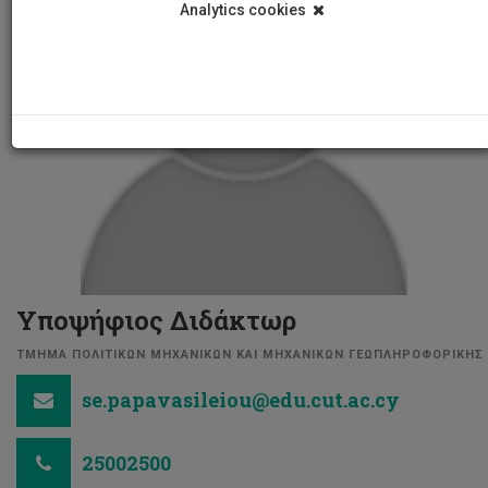
Analytics cookies
Υποψήφιος Διδάκτωρ
ΤΜΗΜΑ ΠΟΛΙΤΙΚΩΝ ΜΗΧΑΝΙΚΩΝ ΚΑΙ ΜΗΧΑΝΙΚΩΝ ΓΕΩΠΛΗΡΟΦΟΡΙΚΗΣ
se.papavasileiou@edu.cut.ac.cy
25002500