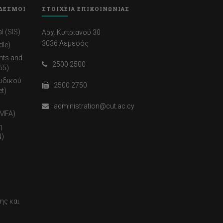
ΔΕΣΜΟΙ
ΣΤΟΙΧΕΙΑ ΕΠΙΚΟΙΝΩΝΙΑΣ
l (SIS)
Αρχ. Κυπριανού 30
3036 Λεμεσός
dle)
nts and
2500 2500
65)
ωδικού
2500 2750
t)
administration@cut.ac.cy
(MFA)
η
)
ης και