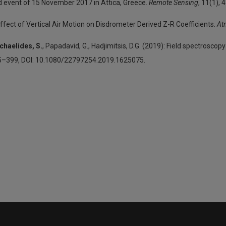
od event of 15 November 2017 in Attica, Greece.
Remote Sensing
, 11(1),
: Effect of Vertical Air Motion on Disdrometer Derived Z-R Coefficients.
At
chaelides, S.
, Papadavid, G., Hadjimitsis, D.G. (2019): Field spectroscop
85–399, DOI: 10.1080/22797254.2019.1625075.