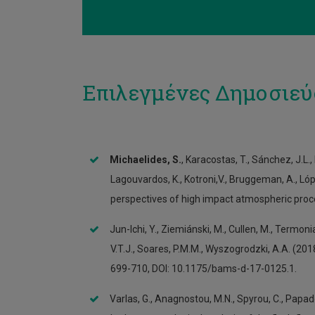
Επιλεγμένες Δημοσιεύ
Michaelides, S.
, Karacostas, T., Sánchez, J.L.,
Lagouvardos, K., Kotroni,V., Bruggeman, A., Lópe
perspectives of high impact atmospheric proc
Jun-Ichi, Y., Ziemiánski, M., Cullen, M., Termonia,
V.T.J., Soares, P.M.M., Wyszogrodzki, A.A. (20
699-710, DOI: 10.1175/bams-d-17-0125.1.
Varlas, G., Anagnostou, M.N., Spyrou, C., Papad