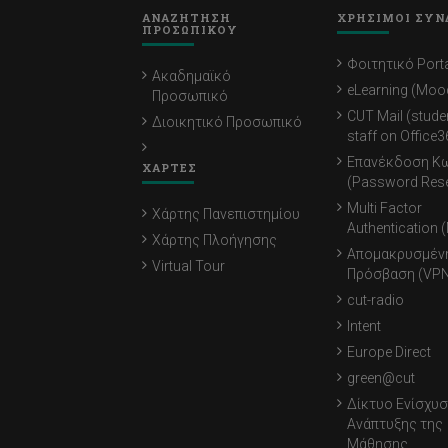
ΑΝΑΖΗΤΗΣΗ
ΧΡΗΣΙΜΟΙ ΣΥΝ
ΠΡΟΣΩΠΙΚΟΥ
Φοιτητικό Porta
Ακαδημαϊκό
eLearning (Moo
Προσωπικό
CUT Mail (stude
Διοικητικό Προσωπικό
staff on Office3
Επανέκδοση Κ
ΧΑΡΤΕΣ
(Password Rese
Multi Factor
Χάρτης Πανεπιστημίου
Authentication 
Χάρτης Πλοήγησης
Απομακρυσμέν
Virtual Tour
Πρόσβαση (VPN
cut-radio
Intent
Europe Direct
green@cut
Δίκτυο Ενίσχυσ
Ανάπτυξης της
Μάθησης