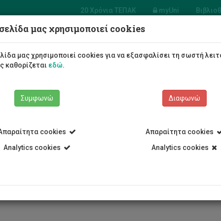
20 Χρόνια ΤΕΠΑΚ
myUni
Βιβλιο
σελίδα μας χρησιμοποιεί cookies
 Πολιτικών
ικών και Μηχανικών
λίδα μας χρησιμοποιεί cookies για να εξασφαλίσει τη σωστή λειτ
ληροφορικής
ως καθορίζεται
εδώ
.
Φοιτητές/τριες
Σπουδές
Συμφωνώ
Διαφωνώ
Απαραίτητα cookies
Απαραίτητα cookies
Analytics cookies
Analytics cookies
Τμήμα Πολιτικών Μηχανικών και Μηχανικών Γεωπληροφορικής