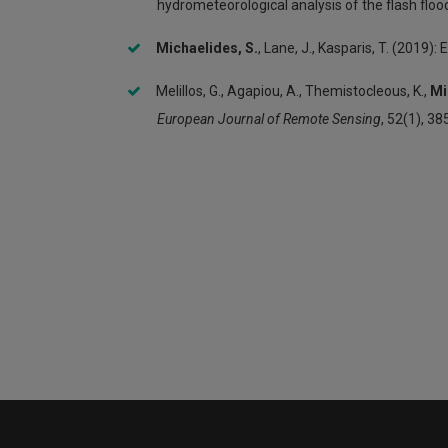
hydrometeorological analysis of the flash flo
Michaelides, S.
, Lane, J., Kasparis, T. (2019)
Melillos, G., Agapiou, A., Themistocleous, K.,
Mi
European Journal of Remote Sensing
, 52(1), 3