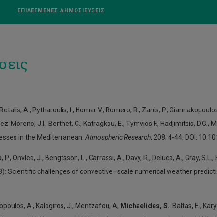
ΕΠΙΛΕΓΜΕΝΕΣ ΔΗΜΟΣΙΕΥΣΕΙΣ
σεις
 Retalis, A., Pytharoulis, I., Homar V., Romero, R., Zanis, P., Giannakopoulo
z-Moreno, J.I., Berthet, C., Katragkou, E., Tymvios F., Hadjimitsis, D.G., 
esses in the Mediterranean.
Atmospheric Research
, 208, 4-44, DOI: 10.
 P., Onvlee, J., Bengtsson, L., Carrassi, A., Davy, R., Deluca, A., Gray, S.L., 
18): Scientific challenges of convective–scale numerical weather predict
opoulos, A., Kalogiros, J., Mentzafou, A,
Michaelides, S.
, Baltas, E., Ka