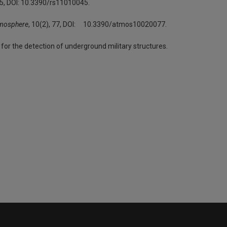
 45, DOI: 10.3390/rs11010045.
mosphere
, 10(2), 77, DOI: 10.3390/atmos10020077.
y for the detection of underground military structures.