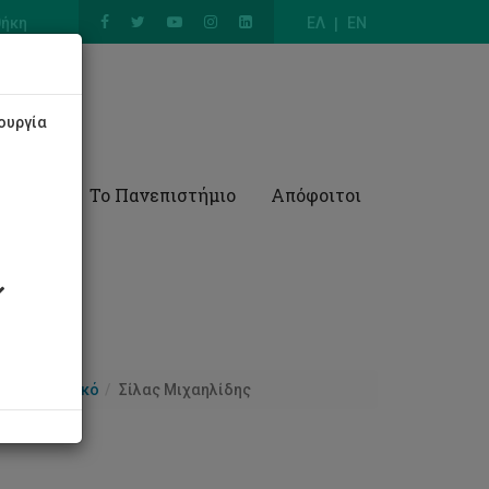
θήκη
ΕΛ
EN
ουργία
Έρευνα
Το Πανεπιστήμιο
Απόφοιτοι
Προσωπικό
Σίλας Μιχαηλίδης