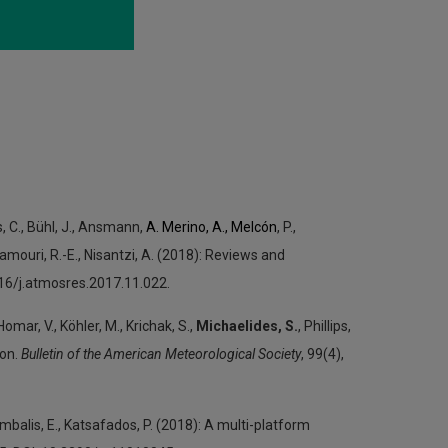
s, C., Bühl, J., Ansmann,
A. Merino, A., Melcón
, P.,
Mamouri, R.-E., Nisantzi, A. (2018): Reviews and
1016/j.atmosres.2017.11.022.
Homar, V., Köhler, M., Krichak, S.,
Michaelides, S.
, Phillips,
ion.
Bulletin of the American Meteorological Society
, 99(4),
rymbalis, E., Katsafados, P. (2018): A multi-platform