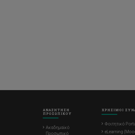
ΑΝΑΖΗΤΗΣΗ
ΧΡΗΣΙΜΟΙ ΣΥΝ
ΠΡΟΣΩΠΙΚΟΥ
Φοιτητικό Porta
Ακαδημαϊκό
eLearning (Moo
Προσωπικό