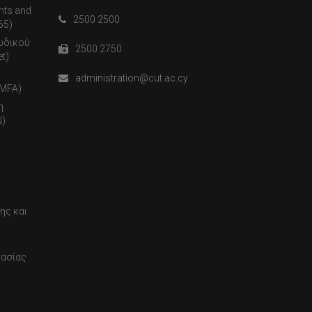
nts and
2500 2500
65)
ωδικού
2500 2750
t)
administration@cut.ac.cy
(MFA)
η
)
ης και
τασίας