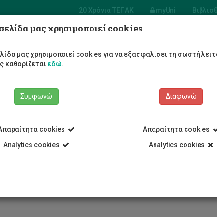
20 Χρόνια ΤΕΠΑΚ
myUni
Βιβλιο
σελίδα μας χρησιμοποιεί cookies
α Μηχανολόγων
ικών και Επιστήμης
λίδα μας χρησιμοποιεί cookies για να εξασφαλίσει τη σωστή λειτ
ηχανικής Υλικών
ως καθορίζεται
εδώ
.
Φοιτητές/τριες
Σπουδές
Συμφωνώ
Διαφωνώ
Απαραίτητα cookies
Απαραίτητα cookies
Analytics cookies
Analytics cookies
Τμήμα Μηχανολόγων Μηχανικών και Επιστήμης και Μηχανικής Υ