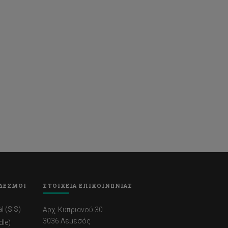
ΔΕΣΜΟΙ
ΣΤΟΙΧΕΙΑ ΕΠΙΚΟΙΝΩΝΙΑΣ
l (SIS)
Αρχ. Κυπριανού 30
3036 Λεμεσός
dle)