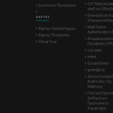
CUT Mail (stude
Διοικητικό Προσωπικό
staff on Office3
Επανέκδοση Κ
ΧΑΡΤΕΣ
(Password Rese
Multi Factor
Χάρτης Πανεπιστημίου
Authentication 
Χάρτης Πλοήγησης
Απομακρυσμέν
Virtual Tour
Πρόσβαση (VPN
cut-radio
Intent
Europe Direct
green@cut
Δίκτυο Ενίσχυσ
Ανάπτυξης της
Μάθησης
Πολιτική Προσ
Δεδομένων
Προσωπικού
Χαρακτήρα