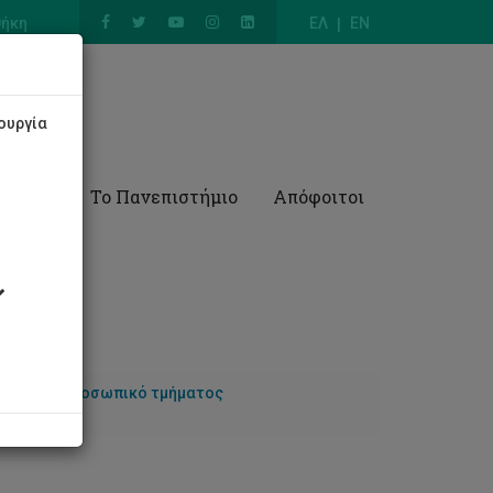
θήκη
ΕΛ
EN
ουργία
Έρευνα
Το Πανεπιστήμιο
Απόφοιτοι
λικών
Προσωπικό τμήματος