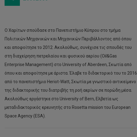
Ο Χαρίτων σπούδασε στο Πανεπιστήμιο Κύπρου στο τμήμα
Πολιτικών Μηχανικών και Μηχανικών Περιβάλλοντος από όπου
και αποφοίτησε το 2012. Ακολούθως, συνέχισε τις σπουδές του
στη διαχείρηση πετρελαίου και φυσικού αερίου (Oil&Gas
Enterprise Management) στο University of Aberdeen, Σκωτία από
όπου και αποφοίτησε με άριστα. Έλαβε το διδακτορικό του το 2016
από το πανεπιστήμιο Heriot-Watt, Σκωτία με γνωστικό αντικείμενο
της διδακτορικής του διατριβής τη ροή αερίων σε πορώδη μέσα.
Ακολούθως εργάστηκε στο University of Bern, Ελβετία ως
μεταδιδακτορικός ερευνητής στο Rosetta mission του European
Space Agency (ESA).