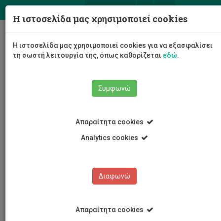
ΕΛ
EN
Η ιστοσελίδα μας χρησιμοποιεί cookies
Togg
Η ιστοσελίδα μας χρησιμοποιεί cookies για να εξασφαλίσει
navig
τη σωστή λειτουργία της, όπως καθορίζεται
εδώ
.
Σχολές
Σχολή Μηχανικής και Τεχνολογίας
Συμφωνώ
Τμήμα Μηχανολόγων Μηχανικών και Επιστήμης και
Μηχανικής Υλικών
Προσωπικό τμήματος
Χαρίτων Χρίστου
Απαραίτητα cookies
Analytics cookies
Χαρίτων Χρίστου
Διαφωνώ
Απαραίτητα cookies