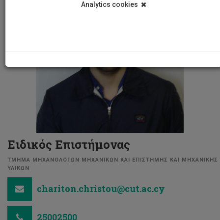
Analytics cookies
Ειδικός Επιστήμονας
ΤΜΗΜΑ ΜΗΧΑΝΟΛΟΓΩΝ ΜΗΧΑΝΙΚΩΝ ΚΑΙ ΕΠΙΣΤΗΜΗΣ ΚΑΙ ΜΗΧΑΝΙΚΗΣ
ΥΛΙΚΩΝ
chariton.christou@cut.ac.cy
25002500