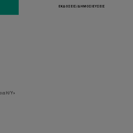
ΕΚΔΟΣΕΙΣ/ΔΗΜΟΣΙΕΥΣΕΙΣ
ΙΙ»,
 την βοήθεια Η/Υ»
ικών»