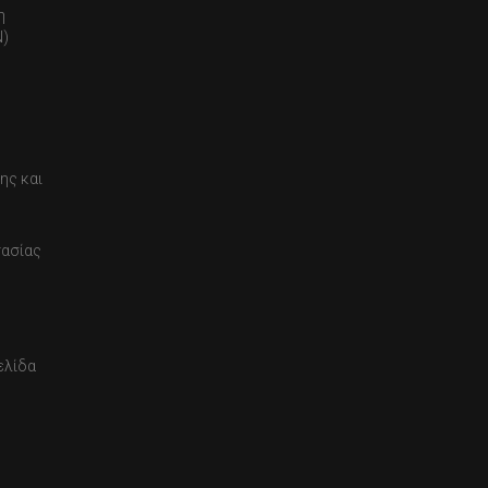
η
)
ης και
τασίας
ελίδα