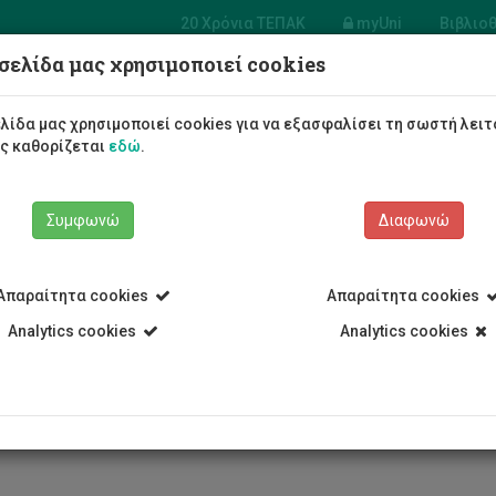
20 Χρόνια ΤΕΠΑΚ
myUni
Βιβλιο
σελίδα μας χρησιμοποιεί cookies
α Μηχανολόγων
ικών και Επιστήμης
λίδα μας χρησιμοποιεί cookies για να εξασφαλίσει τη σωστή λειτ
ηχανικής Υλικών
ως καθορίζεται
εδώ
.
Φοιτητές/τριες
Σπουδές
Συμφωνώ
Διαφωνώ
Απαραίτητα cookies
Απαραίτητα cookies
Analytics cookies
Analytics cookies
Τμήμα Μηχανολόγων Μηχανικών και Επιστήμης και Μηχανικής Υ
ΔΕΠ)
Κωνσταντίνος Χριστοδούλου