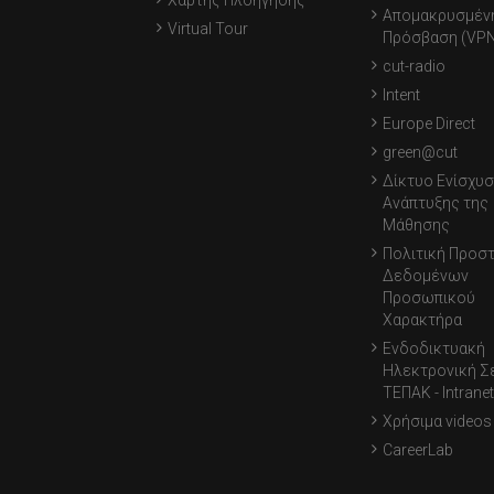
Χάρτης Πλοήγησης
Απομακρυσμέν
Virtual Tour
Πρόσβαση (VPN
cut-radio
Intent
Europe Direct
green@cut
Δίκτυο Ενίσχυσ
Ανάπτυξης της
Μάθησης
Πολιτική Προσ
Δεδομένων
Προσωπικού
Χαρακτήρα
Ενδοδικτυακή
Ηλεκτρονική Σ
ΤΕΠΑΚ - Intranet
Χρήσιμα videos
CareerLab