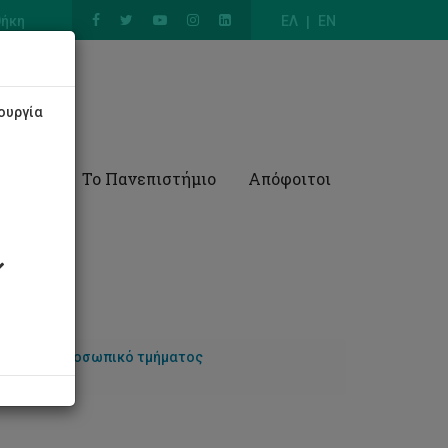
θήκη
ΕΛ
EN
ουργία
Έρευνα
Το Πανεπιστήμιο
Απόφοιτοι
λικών
Προσωπικό τμήματος