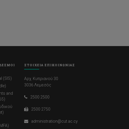
ΔΕΣΜΟΙ
ΣΤΟΙΧΕΙΑ ΕΠΙΚΟΙΝΩΝΙΑΣ
l (SIS)
Αρχ. Κυπριανού 30
3036 Λεμεσός
dle)
nts and
2500 2500
65)
ωδικού
2500 2750
t)
administration@cut.ac.cy
(MFA)