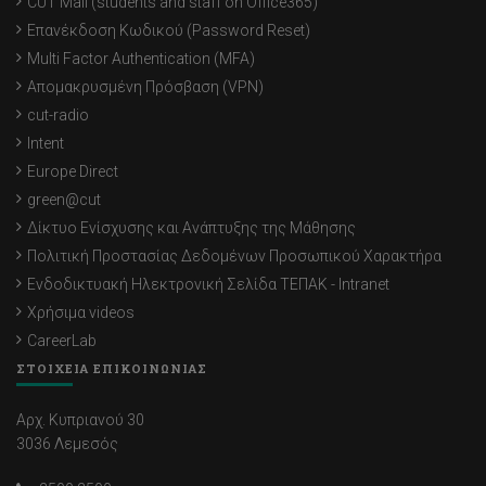
CUT Mail (students and staff on Office365)
Επανέκδοση Κωδικού (Password Reset)
Multi Factor Authentication (MFA)
Απομακρυσμένη Πρόσβαση (VPN)
cut-radio
Intent
Europe Direct
green@cut
Δίκτυο Ενίσχυσης και Ανάπτυξης της Μάθησης
Πολιτική Προστασίας Δεδομένων Προσωπικού Χαρακτήρα
Ενδοδικτυακή Ηλεκτρονική Σελίδα ΤΕΠΑΚ - Intranet
Χρήσιμα videos
CareerLab
ΣΤΟΙΧΕΙΑ ΕΠΙΚΟΙΝΩΝΙΑΣ
Αρχ. Κυπριανού 30
3036 Λεμεσός