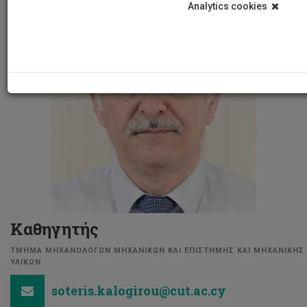
Analytics cookies
Καθηγητής
ΤΜΗΜΑ ΜΗΧΑΝΟΛΟΓΩΝ ΜΗΧΑΝΙΚΩΝ ΚΑΙ ΕΠΙΣΤΗΜΗΣ ΚΑΙ ΜΗΧΑΝΙΚΗΣ
ΥΛΙΚΩΝ
soteris.kalogirou@cut.ac.cy