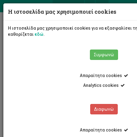
ΕΛ
EN
Η ιστοσελίδα μας χρησιμοποιεί cookies
Togg
Η ιστοσελίδα μας χρησιμοποιεί cookies για να εξασφαλίσει τ
navig
καθορίζεται
εδώ
.
Σχολές
Σχολή Μηχανικής και Τεχνολογίας
Συμφωνώ
Τμήμα Μηχανολόγων Μηχανικών και Επιστήμης και
Μηχανικής Υλικών
Προσωπικό τμήματος
Απαραίτητα cookies
Διδακτικό και Ερευνητικό Προσωπικό (Μέλη ΔΕΠ)
Σωτήρης Καλογήρου
Analytics cookies
Διαφωνώ
Σωτήρης Καλογήρου
Απαραίτητα cookies