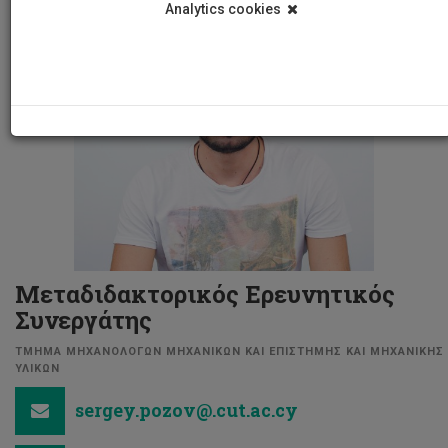
Analytics cookies
Μεταδιδακτορικός Ερευνητικός
Συνεργάτης
ΤΜΗΜΑ ΜΗΧΑΝΟΛΟΓΩΝ ΜΗΧΑΝΙΚΩΝ ΚΑΙ ΕΠΙΣΤΗΜΗΣ ΚΑΙ ΜΗΧΑΝΙΚΗΣ
ΥΛΙΚΩΝ
sergey.pozov@.cut.ac.cy