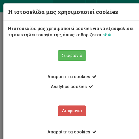
ΕΛ
EN
Η ιστοσελίδα μας χρησιμοποιεί cookies
Togg
Η ιστοσελίδα μας χρησιμοποιεί cookies για να εξασφαλίσει
navig
τη σωστή λειτουργία της, όπως καθορίζεται
εδώ
.
Σχολές
Σχολή Μηχανικής και Τεχνολογίας
Συμφωνώ
Τμήμα Μηχανολόγων Μηχανικών και Επιστήμης και
Μηχανικής Υλικών
Προσωπικό τμήματος
Σέργιος Ποζόβ
Απαραίτητα cookies
Analytics cookies
Σέργιος Ποζόβ
Διαφωνώ
Απαραίτητα cookies