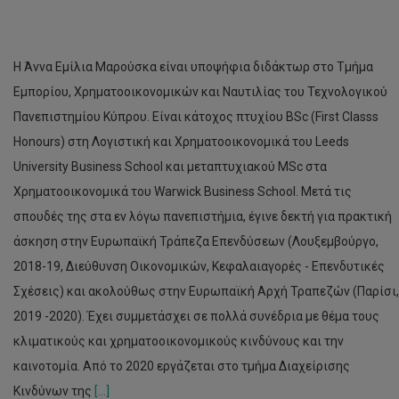
Η Άννα Εμίλια Μαρούσκα είναι υποψήφια διδάκτωρ στο Τμήμα
Εμπορίου, Χρηματοοικονομικών και Ναυτιλίας του Τεχνολογικού
Πανεπιστημίου Κύπρου. Είναι κάτοχος πτυχίου BSc (First Classs
Honours) στη Λογιστική και Χρηματοοικονομικά του Leeds
University Business School και μεταπτυχιακού MSc στα
Χρηματοοικονομικά του Warwick Business School. Μετά τις
σπουδές της στα εν λόγω πανεπιστήμια, έγινε δεκτή για πρακτική
άσκηση στην Ευρωπαϊκή Τράπεζα Επενδύσεων (Λουξεμβούργο,
2018-19, Διεύθυνση Οικονομικών, Κεφαλαιαγορές - Επενδυτικές
Σχέσεις) και ακολούθως στην Ευρωπαϊκή Αρχή Τραπεζών (Παρίσι,
2019 -2020). Έχει συμμετάσχει σε πολλά συνέδρια με θέμα τους
κλιματικούς και χρηματοοικονομικούς κινδύνους και την
καινοτομία. Από το 2020 εργάζεται στο τμήμα Διαχείρισης
Κινδύνων της
[...]