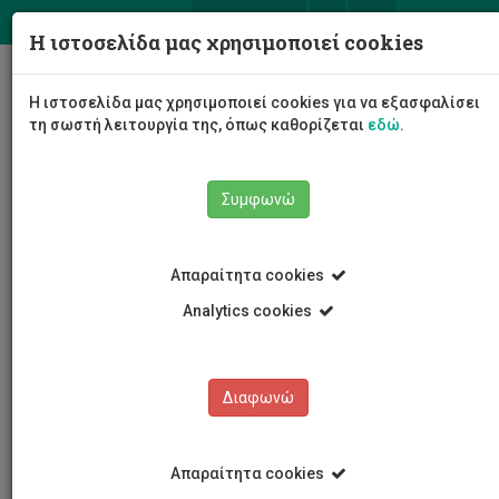
ΕΛ
EN
Η ιστοσελίδα μας χρησιμοποιεί cookies
Togg
Η ιστοσελίδα μας χρησιμοποιεί cookies για να εξασφαλίσει
navig
τη σωστή λειτουργία της, όπως καθορίζεται
εδώ
.
Σχολές
Σχολή Διοίκησης και Οικονομίας
Συμφωνώ
Τμήμα Χρηματοοικονομικής, Λογιστικής και
Διοικητικής Επιστήμης
Προσωπικό Τμήματος
Διδακτορικοί Φοιτητές
Απαραίτητα cookies
Άννα Εμίλια Μαρούσκα
Analytics cookies
Άννα Εμίλια Μαρούσκα
Διαφωνώ
Απαραίτητα cookies