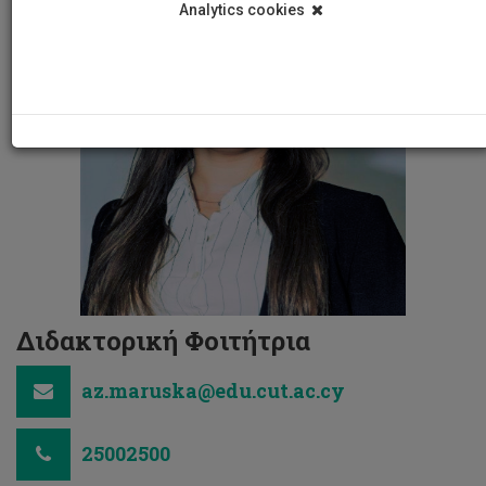
Analytics cookies
Διδακτορική Φοιτήτρια
az.maruska@edu.cut.ac.cy
25002500