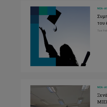
ΝΕΑ-Α
Συμπ
του 
Tue Feb
ΝΕΑ-Α
Ξενά
ΜΙΕ