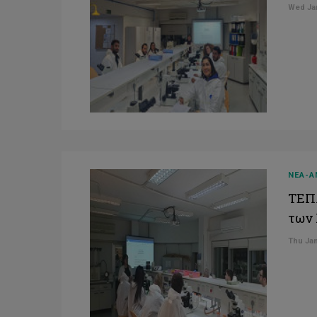
Wed Jan
ΝΕΑ-Α
ΤΕΠΑ
των
Thu Jan