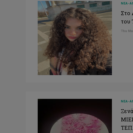
ΝΕΑ-Α
Στο 
του
Thu May
ΝΕΑ-Α
Ξενά
ΜΙΕΕ
ΤΕΠ