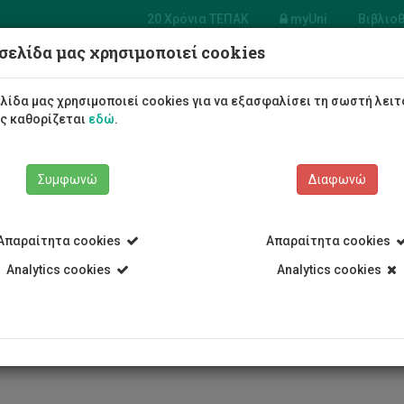
20 Χρόνια ΤΕΠΑΚ
myUni
Βιβλιο
σελίδα μας χρησιμοποιεί cookies
 Γεωτεχνικών
ημών και
λίδα μας χρησιμοποιεί cookies για να εξασφαλίσει τη σωστή λειτ
ίρισης Περιβάλλοντος
ως καθορίζεται
εδώ
.
Φοιτητές/τριες
Σπουδές
Συμφωνώ
Διαφωνώ
Απαραίτητα cookies
Απαραίτητα cookies
Analytics cookies
Analytics cookies
ι Διαχείρισης Περιβάλλοντος
Νέα-Ενημέρωση