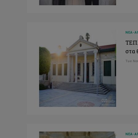
ΝΕΑ-Α
ΤΕΠΑ
στα 
Tue Nov
ΝΕΑ-Α