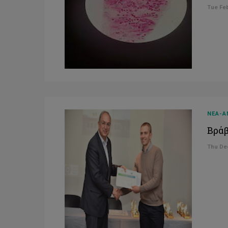
Tue Feb
ΝΕΑ-Α
Βράβ
Thu Dec