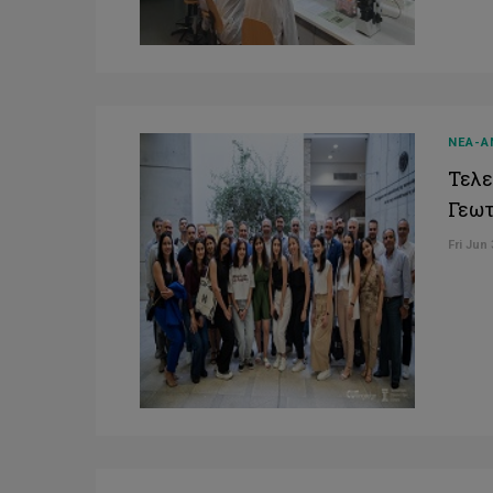
ΝΕΑ-Α
Τελε
Γεωτ
Fri Jun