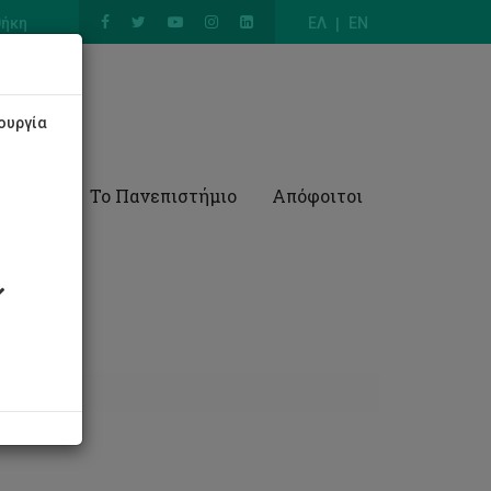
θήκη
ΕΛ
EN
ουργία
Έρευνα
Το Πανεπιστήμιο
Απόφοιτοι