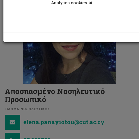
Analytics cookies
Αποσπασμένο Νοσηλευτικό
Προσωπικό
ΤΜΗΜΑ ΝΟΣΗΛΕΥΤΙΚΗΣ
elena.panayiotou@cut.ac.cy