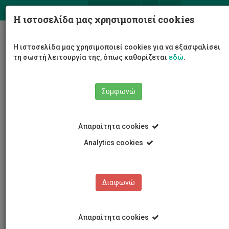
ΕΛ
EN
Η ιστοσελίδα μας χρησιμοποιεί cookies
Togg
Η ιστοσελίδα μας χρησιμοποιεί cookies για να εξασφαλίσει
navig
τη σωστή λειτουργία της, όπως καθορίζεται
εδώ
.
Σχολές
Σχολή Επιστημών Υγείας
Συμφωνώ
Τμήμα Νοσηλευτικής
Προσωπικό Τμήματος
Αποσπασμένο Νοσηλευτικό Προσωπικό
Έλενα Παναγιώτου
Απαραίτητα cookies
Analytics cookies
Έλενα Παναγιώτου
Διαφωνώ
Απαραίτητα cookies